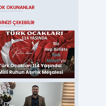
OK OKUNANLAR
GINIZI ÇEKEBILIR
Türk Ocakları 114 Yaşında:
Milli Ruhun Asırlık Meşalesi