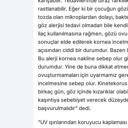
karışabilir. Tedavilerinde biraz farklı
rastlanabilir. Eğer ki bir çocuğun g
tozda olan mikroplardan dolayı, bakte
göz alerjisi tedavi olmadan bile kend
ilaç kullanılmasına rağmen, gözü o
sonuçlar elde edilerek kornea incelm
açısından ciddi bir durumdur. Bazen 
Bu alerji kornea nakline sebep olur g
durumdur. Yine de buna dikkat etmemi
ovuşturmamaları için uyarmamız ger
incelmesine sebep olur. Kinetekorus 
birkaç gün, göz içinde kızarıklar olab
kaşıntıya sebebiyet verecek düzeyde 
başvurulmalıdır" dedi.
"UV ışınlarından koruyucu kaplaması