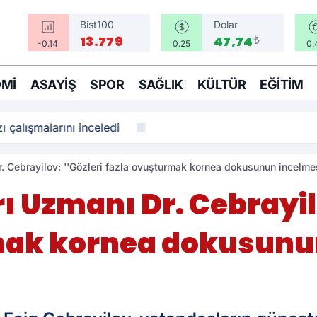
Bist100
Dolar
₺
13.779
47,74
-0.14
0.25
0.
MI
ASAYIŞ
SPOR
SAĞLIK
KÜLTÜR
EĞITIM
ı çalışmalarını inceledi
r. Cebrayilov: ''Gözleri fazla ovuşturmak kornea dokusunun incelmes
ı Uzmanı Dr. Cebrayilo
mak kornea dokusunu