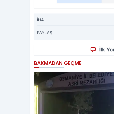
İHA
PAYLAŞ
İlk Y
BAKMADAN GEÇME