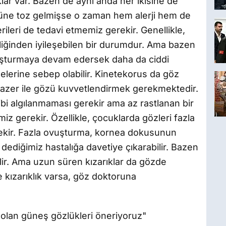
lıklar var. Bazen de aynı anda her ikisine de
özüne toz gelmişse o zaman hem alerji hem de
rileri de tedavi etmemiz gerekir. Genellikle,
iliğinden iyileşebilen bir durumdur. Ama bazen
vuşturmaya devam edersek daha da ciddi
elerine sebep olabilir. Kinetekorus da göz
lazer ile gözü kuvvetlendirmek gerekmektedir.
ibi algılanmaması gerekir ama az rastlanan bir
z gerekir. Özellikle, çocuklarda gözleri fazla
ekir. Fazla ovuşturma, kornea dokusunun
dediğimiz hastalığa davetiye çıkarabilir. Bazen
ilir. Ama uzun süren kızarıklar da gözde
kızarıklık varsa, göz doktoruna
 olan güneş gözlükleri öneriyoruz"