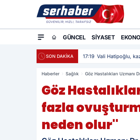
GÜNCEL
SIYASET
EKONO
17:19
Vali Hatipoğlu, kaz
SON DAKİKA
Haberler
Sağlık
Göz Hastalıkları Uzmanı D
Göz Hastalıklar
fazla ovuştur
neden olur''