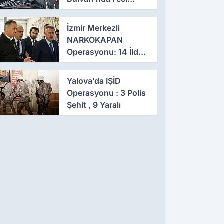
Kazaya Neden Oldu
İzmir Merkezli
NARKOKAPAN
Operasyonu: 14 İlde
Eş Zamanlı Baskın,
641 Gözaltı
Yalova’da IŞİD
Operasyonu : 3 Polis
Şehit , 9 Yaralı