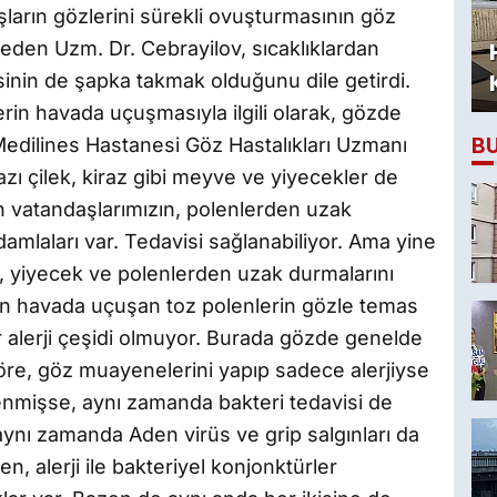
ların gözlerini sürekli ovuşturmasının göz
eden Uzm. Dr. Cebrayilov, sıcaklıklardan
sinin de şapka takmak olduğunu dile getirdi.
in havada uçuşmasıyla ilgili olarak, gözde
B
 Medilines Hastanesi Göz Hastalıkları Uzmanı
zı çilek, kiraz gibi meyve ve yiyecekler de
 olan vatandaşlarımızın, polenlerden uzak
damlaları var. Tedavisi sağlanabiliyor. Ama yine
n, yiyecek ve polenlerden uzak durmalarını
nin havada uçuşan toz polenlerin gözle temas
ir alerji çeşidi olmuyor. Burada gözde genelde
öre, göz muayenelerini yapıp sadece alerjiyse
lenmişse, aynı zamanda bakteri tedavisi de
ynı zamanda Aden virüs ve grip salgınları da
, alerji ile bakteriyel konjonktürler