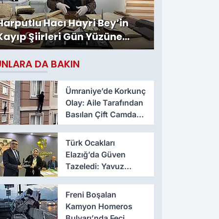
Harputlu Hacı Hayri Bey’in
Kayıp Şiirleri Gün Yüzüne
Çıktı
UNLARA DA BAKIN
Ümraniye’de Korkunç
Olay: Aile Tarafından
Basılan Çift Camdan
Atladı
Türk Ocakları
Elazığ’da Güven
Tazeledi: Yavuz
Haykır Yeniden
Başkan
Freni Boşalan
Kamyon Homeros
Bulvarı’nda Feci