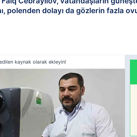
. Faiq Cebrayilov, vatandaşların güneş
ı, polenden dolayı da gözlerin fazla o
edilen kaynak olarak ekleyin!