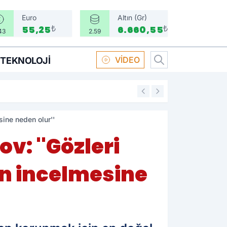
Euro
Altın (Gr)
₺
₺
55,25
6.660,55
43
2.59
VİDEO
TEKNOLOJI
16:58
Boksör Oral Arsla
ine neden olur''
v: ''Gözleri
n incelmesine