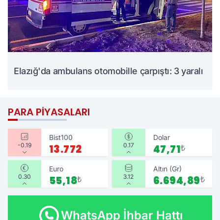
Elazığ'da ambulans otomobille çarpıştı: 3 yaralı
PARA PIYASALARI
Bist100
Dolar
-0.19
0.17
13.772
47,71
₺
Euro
Altın (Gr)
0.30
3.12
55,18
₺
6.694,89
₺
WhatsApp İhbar Hattı