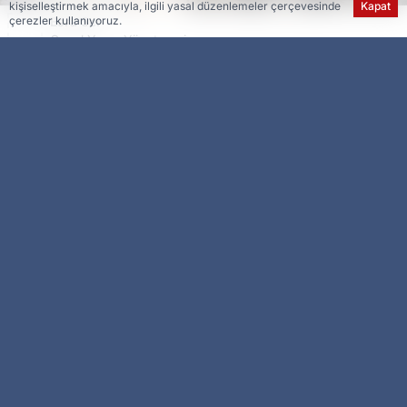
kişiselleştirmek amacıyla, ilgili yasal düzenlemeler çerçevesinde
Kapat
Esra Ser
çerezler kullanıyoruz.
Genel Yayın Yönetmeni
Diyarbakır Büyükşehir Belediyesi, vatandaşların
ulaşım hizmetlerinden daha kolay faydalanması
için 5 noktaya Diyarkart dolum cihazı yerleştirdi.
Ulaşım Dairesi Başkanlığı, ulaşım hizmetlerinin
kaliteli, konforlu ve hızlı bir şekilde sağlaması için
çalışmalarını sürdürüyor. Vatandaşların talepleri
doğrultusunda çalışma yürüten ekipler, uzak
mesafede kalan veya yeterli sayıda bulunmayan
Diyarkart dolum cihazı noktalarına yenilerini
ekleyerek hizmete sunacak.
Bu kapsamda vatandaşların ulaşım kartlarına