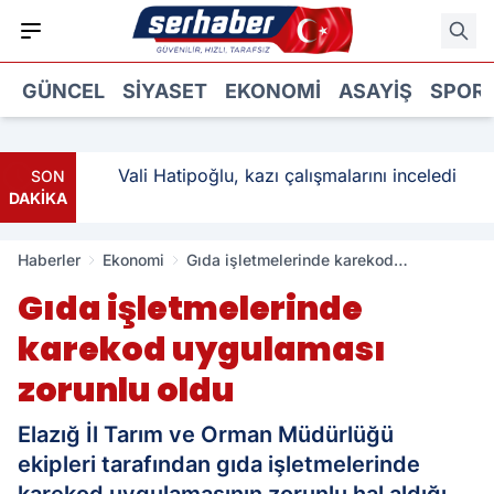
GÜNCEL
SIYASET
EKONOMI
ASAYIŞ
SPOR
: 3
Vali Hatipoğlu, kazı çalışmalarını inceledi
SON
DAKİKA
Haberler
Ekonomi
Gıda işletmelerinde karekod
uygulaması zorunlu oldu
Gıda işletmelerinde
karekod uygulaması
zorunlu oldu
Elazığ İl Tarım ve Orman Müdürlüğü
ekipleri tarafından gıda işletmelerinde