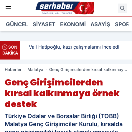
GÜNCEL
SIYASET
EKONOMI
ASAYIŞ
SPOR
: 3
Vali Hatipoğlu, kazı çalışmalarını inceledi
SON
DAKİKA
Haberler
Malatya
Genç Girişimcilerden kırsal kalkınmaya
örnek destek
Genç Girişimcilerden
kırsal kalkınmaya örnek
destek
Türkiye Odalar ve Borsalar Birliği (TOBB)
Malatya Genç Girişimciler Kurulu, kırsalda