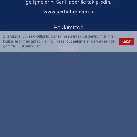
gelişmelerini Ser Haber ile takip edin.
www.serhaber.com.tr
Hakkımızda
Sitemizde, yüksek kullanıcı deneyimi sunmak ve deneyimlerinizi
Künye
kişiselleştirmek amacıyla, ilgili yasal düzenlemeler çerçevesinde
Kapat
çerezler kullanıyoruz.
Reklam
Kullanım Koşulları
Gizlilik Politikası
Çerez Politikası
KVKK Metni
İletişim Bilgileri