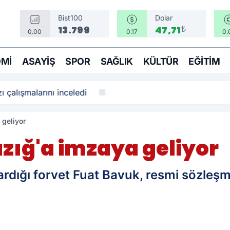
Bist100
Dolar
₺
13.799
47,71
0.00
0.17
0.
MI
ASAYIŞ
SPOR
SAĞLIK
KÜLTÜR
EĞITIM
ı çalışmalarını inceledi
 geliyor
azığ'a imzaya geliyor
rdığı forvet Fuat Bavuk, resmi sözleşm