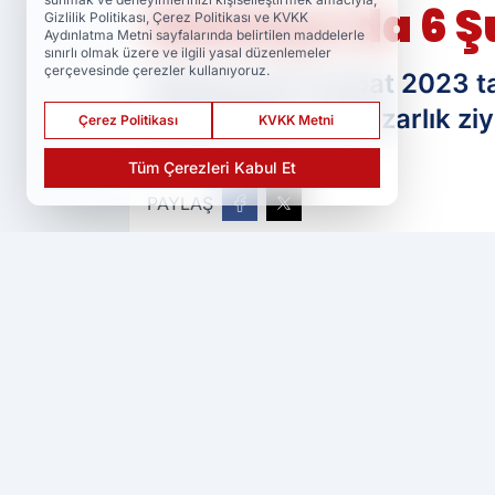
Malatya'da 6 Şu
Gizlilik Politikası, Çerez Politikası ve KVKK
Aydınlatma Metni sayfalarında belirtilen maddelerle
sınırlı olmak üzere ve ilgili yasal düzenlemeler
çerçevesinde çerezler kullanıyoruz.
Malatya'da 6 Şubat 2023 t
programları ve mezarlık ziy
Çerez Politikası
KVKK Metni
Tüm Çerezleri Kabul Et
PAYLAŞ
Ser Haber
kaynağını Google'da tercih 