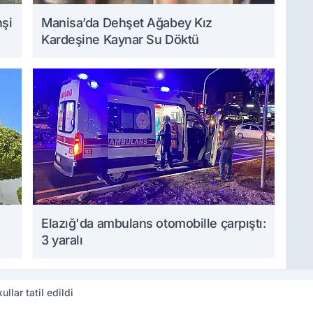
hşi
Manisa’da Dehşet Ağabey Kız
Kardeşine Kaynar Su Döktü
Elazığ'da ambulans otomobille çarpıştı:
3 yaralı
llar tatil edildi