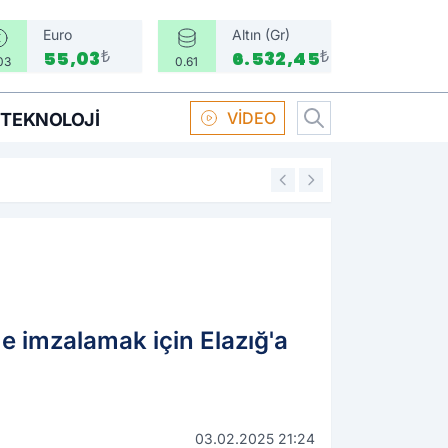
Euro
Altın (Gr)
₺
₺
55,03
6.532,45
03
0.61
VİDEO
TEKNOLOJI
16:58
Boksör Oral Arsla
e imzalamak için Elazığ'a
03.02.2025 21:24