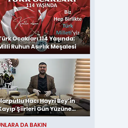
Türk Ocakları 114 Yaşında:
Milli Ruhun Asırlık Meşalesi
Harputlu Hacı Hayri Bey’in
Kayıp Şiirleri Gün Yüzüne
Çıktı
UNLARA DA BAKIN