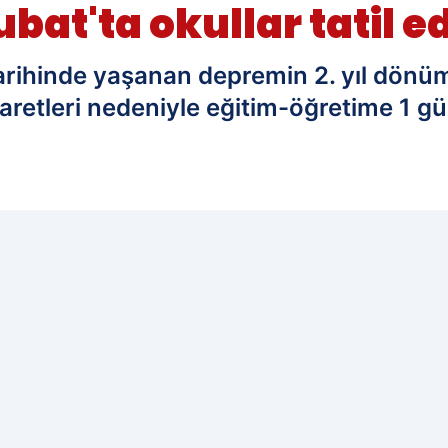
bat'ta okullar tatil ed
arihinde yaşanan depremin 2. yıl dö
aretleri nedeniyle eğitim-öğretime 1 gün
edilen kaynak olarak ekleyin!