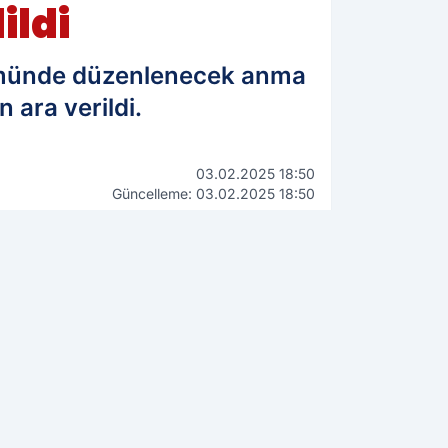
ildi
nümünde düzenlenecek anma
 ara verildi.
03.02.2025 18:50
Güncelleme: 03.02.2025 18:50
WhatsApp İhbar Hattı
0544 223 88 23
Kamuoyunu ilgilendiren bilgi,
fotoğraf ve videolarınızı