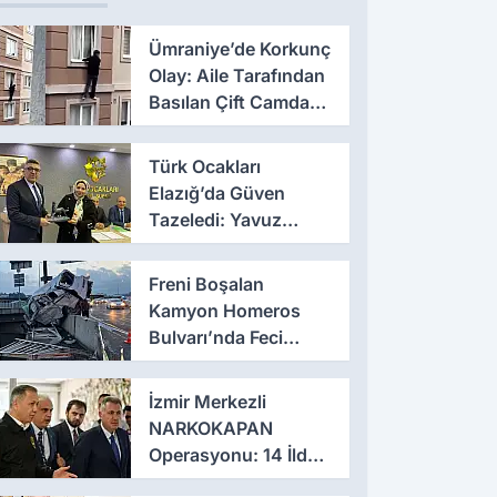
Ümraniye’de Korkunç
Olay: Aile Tarafından
Basılan Çift Camdan
Atladı
Türk Ocakları
Elazığ’da Güven
Tazeledi: Yavuz
Haykır Yeniden
Başkan
Freni Boşalan
Kamyon Homeros
Bulvarı’nda Feci
Kazaya Neden Oldu
İzmir Merkezli
NARKOKAPAN
Operasyonu: 14 İlde
Eş Zamanlı Baskın,