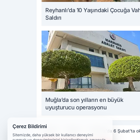
Reyhanlı’da 10 Yaşındaki Çocuğa Va
Saldırı
Muğla’da son yılların en büyük
uyuşturucu operasyonu
Çerez Bildirimi
Haberler
Malatya
Malatya'da 6 Şubat'ta oku
Sitemizde, daha yüksek bir kullanıcı deneyimi
sunmak ve deneyimlerinizi kişiselleştirmek amacıyla,