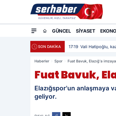
GÜNCEL
SIYASET
EKONO
17:19
Vali Hatipoğlu, kaz
SON DAKİKA
Haberler
Spor
Fuat Bavuk, Elazığ'a imzaya
Fuat Bavuk, El
Elazığspor'un anlaşmaya va
geliyor.