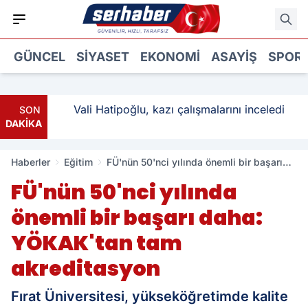
GÜNCEL
SIYASET
EKONOMI
ASAYIŞ
SPOR
ı: 3
Vali Hatipoğlu, kazı çalışmalarını inceledi
SON
DAKİKA
Haberler
Eğitim
FÜ'nün 50'nci yılında önemli bir başarı
daha: YÖKAK'tan tam akreditasyon
FÜ'nün 50'nci yılında
önemli bir başarı daha:
YÖKAK'tan tam
akreditasyon
Fırat Üniversitesi, yükseköğretimde kalite