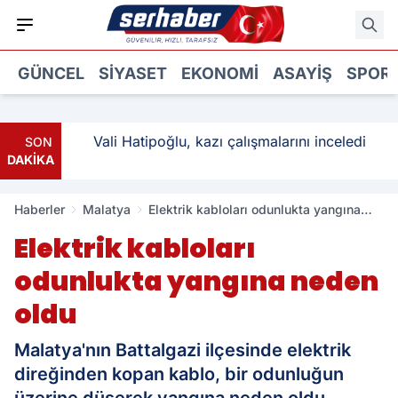
GÜNCEL
SIYASET
EKONOMI
ASAYIŞ
SPOR
ı: 3
Vali Hatipoğlu, kazı çalışmalarını inceledi
SON
DAKİKA
Haberler
Malatya
Elektrik kabloları odunlukta yangına
neden oldu
Elektrik kabloları
odunlukta yangına neden
oldu
Malatya'nın Battalgazi ilçesinde elektrik
direğinden kopan kablo, bir odunluğun