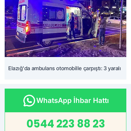
Elazığ'da ambulans otomobille çarpıştı: 3 yaralı
WhatsApp İhbar Hattı
0544 223 88 23