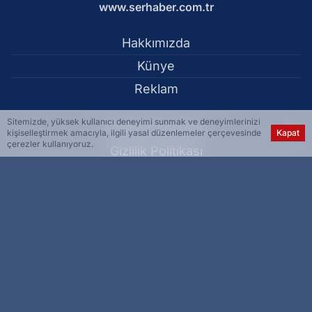
www.serhaber.com.tr
Hakkımızda
Künye
Reklam
Sitemizde, yüksek kullanıcı deneyimi sunmak ve deneyimlerinizi
Kullanım Koşulları
kişiselleştirmek amacıyla, ilgili yasal düzenlemeler çerçevesinde
Kapat
çerezler kullanıyoruz.
Gizlilik Politikası
Çerez Politikası
KVKK Metni
İletişim Bilgileri
Elektrik kabloları odunlukta yangına neden oldu - Malatya