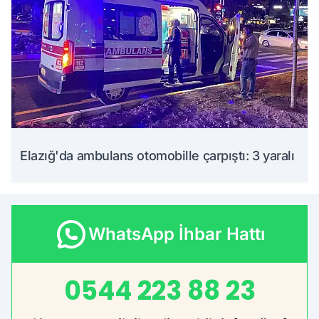
Elazığ'da ambulans otomobille çarpıştı: 3 yaralı
WhatsApp İhbar Hattı
0544 223 88 23