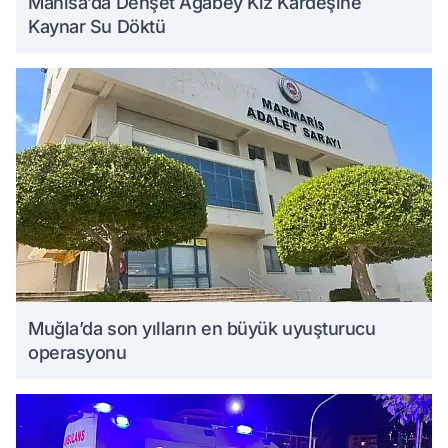
Manisa’da Dehşet Ağabey Kız Kardeşine
Kaynar Su Döktü
Muğla’da son yılların en büyük uyuşturucu
operasyonu