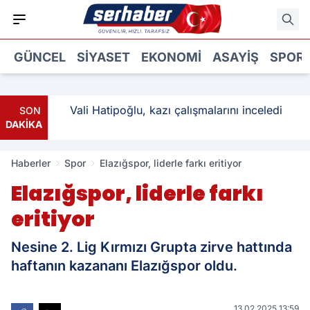
GÜNCEL
SIYASET
EKONOMI
ASAYIŞ
SPOR
: 3
Vali Hatipoğlu, kazı çalışmalarını inceledi
SON
DAKİKA
Haberler
Spor
Elazığspor, liderle farkı eritiyor
Elazığspor, liderle farkı
eritiyor
Nesine 2. Lig Kırmızı Grupta zirve hattında
haftanın kazananı Elazığspor oldu.
13.02.2025 13:59