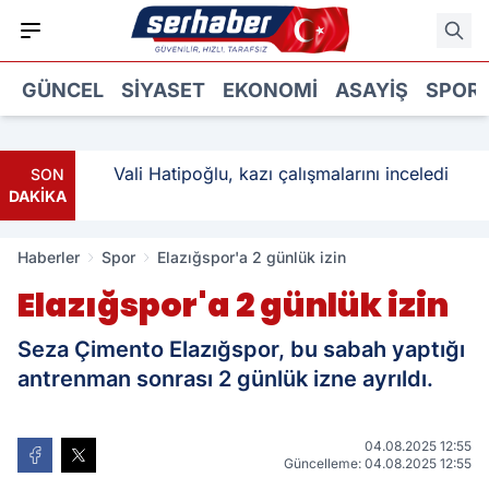
GÜNCEL
SIYASET
EKONOMI
ASAYIŞ
SPOR
ı: 3
Vali Hatipoğlu, kazı çalışmalarını inceledi
SON
DAKİKA
Haberler
Spor
Elazığspor'a 2 günlük izin
Elazığspor'a 2 günlük izin
Seza Çimento Elazığspor, bu sabah yaptığı
antrenman sonrası 2 günlük izne ayrıldı.
04.08.2025 12:55
Güncelleme: 04.08.2025 12:55