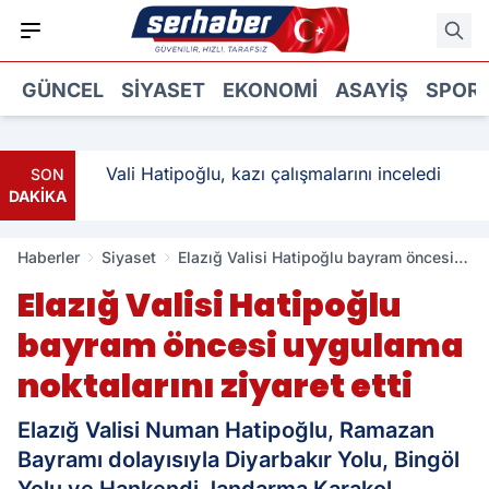
GÜNCEL
SIYASET
EKONOMI
ASAYIŞ
SPOR
: 3
Vali Hatipoğlu, kazı çalışmalarını inceledi
SON
DAKİKA
Haberler
Siyaset
Elazığ Valisi Hatipoğlu bayram öncesi
uygulama noktalarını ziyaret etti
Elazığ Valisi Hatipoğlu
bayram öncesi uygulama
noktalarını ziyaret etti
Elazığ Valisi Numan Hatipoğlu, Ramazan
Bayramı dolayısıyla Diyarbakır Yolu, Bingöl