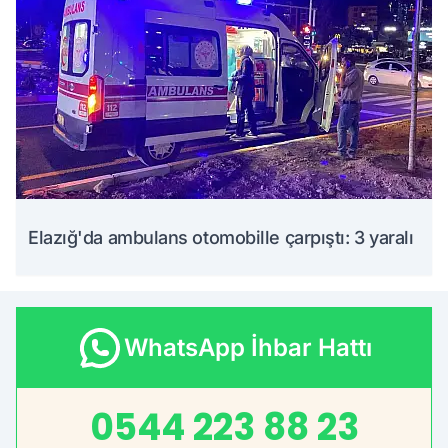
Elazığ'da ambulans otomobille çarpıştı: 3 yaralı
WhatsApp İhbar Hattı
0544 223 88 23