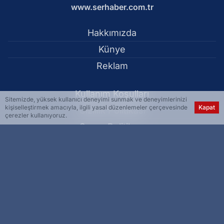
www.serhaber.com.tr
Hakkımızda
Künye
Reklam
Kullanım Koşulları
Sitemizde, yüksek kullanıcı deneyimi sunmak ve deneyimlerinizi
kişiselleştirmek amacıyla, ilgili yasal düzenlemeler çerçevesinde
Kapat
Gizlilik Politikası
çerezler kullanıyoruz.
Çerez Politikası
KVKK Metni
İletişim Bilgileri
Elazığ Valisi Hatipoğlu bayram öncesi uygulama noktalarını
ziyaret etti - Siyaset