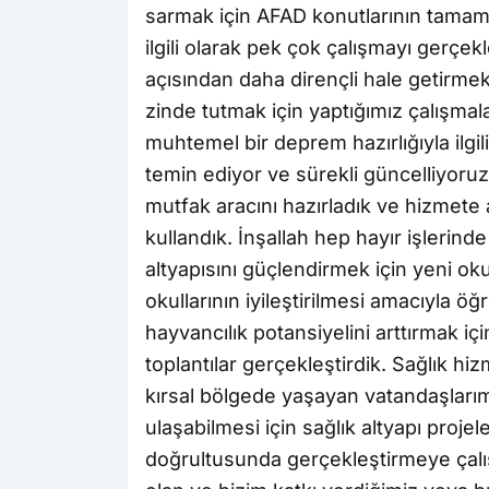
sarmak için AFAD konutlarının tamaml
ilgili olarak pek çok çalışmayı gerçek
açısından daha dirençli hale getirmek
zinde tutmak için yaptığımız çalışmala
muhtemel bir deprem hazırlığıyla ilgi
temin ediyor ve sürekli güncelliyoruz.
mutfak aracını hazırladık ve hizmete a
kullandık. İnşallah hep hayır işlerind
altyapısını güçlendirmek için yeni ok
okullarının iyileştirilmesi amacıyla ö
hayvancılık potansiyelini arttırmak iç
toplantılar gerçekleştirdik. Sağlık hiz
kırsal bölgede yaşayan vatandaşlarım
ulaşabilmesi için sağlık altyapı projel
doğrultusunda gerçekleştirmeye çalı