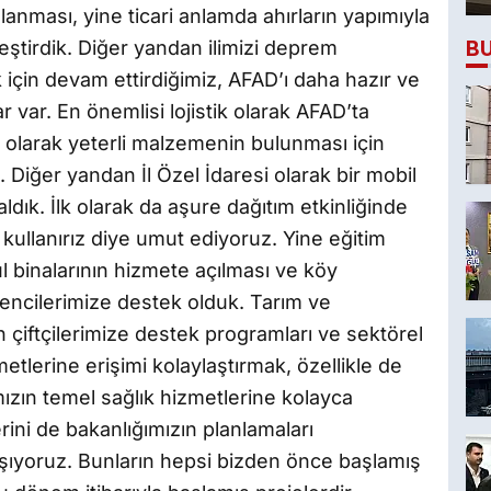
anması, yine ticari anlamda ahırların yapımıyla
B
leştirdik. Diğer yandan ilimizi deprem
 için devam ettirdiğimiz, AFAD’ı daha hazır ve
r var. En önemlisi lojistik olarak AFAD’ta
li olarak yeterli malzemenin bulunması için
 Diğer yandan İl Özel İdaresi olarak bir mobil
ldık. İlk olarak da aşure dağıtım etkinliğinde
e kullanırız diye umut ediyoruz. Yine eğitim
ul binalarının hizmete açılması ve köy
ğrencilerimize destek olduk. Tarım ve
in çiftçilerimize destek programları ve sektörel
metlerine erişimi kolaylaştırmak, özellikle de
ızın temel sağlık hizmetlerine kolayca
erini de bakanlığımızın planlamaları
şıyoruz. Bunların hepsi bizden önce başlamış