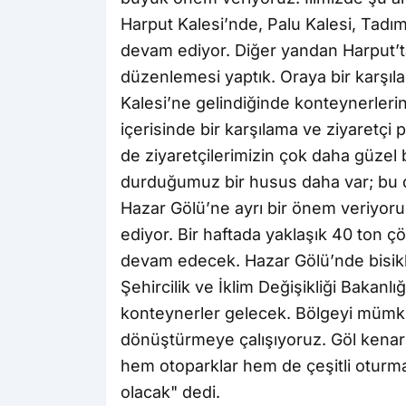
Harput Kalesi’nde, Palu Kalesi, Tadım
devam ediyor. Diğer yandan Harput’t
düzenlemesi yaptık. Oraya bir karşıla
Kalesi’ne gelindiğinde konteynerle
içerisinde bir karşılama ve ziyaretçi
de ziyaretçilerimizin çok daha güzel
durduğumuz bir husus daha var; bu d
Hazar Gölü’ne ayrı bir önem veriyor
ediyor. Bir haftada yaklaşık 40 ton ç
devam edecek. Hazar Gölü’nde bisikle
Şehircilik ve İklim Değişikliği Bakanl
konteynerler gelecek. Bölgeyi mümkün
dönüştürmeye çalışıyoruz. Göl kenarı
hem otoparklar hem de çeşitli oturma 
olacak" dedi.