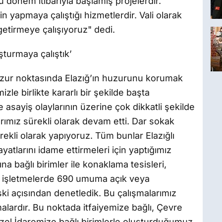
u dönem itibarıyla başlamış projelerdir.
in yapmaya çalıştığı hizmetlerdir. Vali olarak
etirmeye çalışıyoruz" dedi.
şturmaya çalıştık’
uzur noktasında Elazığ’ın huzurunu korumak
zle birlikte kararlı bir şekilde başta
sayiş olaylarının üzerine çok dikkatli şekilde
arımız sürekli olarak devam etti. Dar sokak
rekli olarak yapıyoruz. Tüm bunlar Elazığlı
atlarını idame ettirmeleri için yaptığımız
na bağlı birimler ile konaklama tesisleri,
ık işletmelerde 690 umuma açık veya
ski açısından denetledik. Bu çalışmalarımız
malardır. Bu noktada itfaiyemize bağlı, Çevre
Özel İdaremize bağlı birimlerle oluşturduğumuz