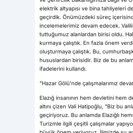
elektrik altyapısı ve bina tahliyeler
geçirdik. Önümüzdeki süreç içerisind
incelemelerimiz devam edecek. Valil
tuttuğumuz alanlardan birisi oldu. 
kurmaya çalıştık. En fazla önem verdi
oluşturmaya çalıştık. Bu, cumhurbaş
hususlardan birisidir. Biz de bu anla
ifadelerini kullandı.
"Hazar Gölü’nde çalışmalarımız deva
Elazığ insanının hem devletini hem 
altını çizen Vali Hatipoğlu, "Biz bu 
geçiriyoruz. Bu anlamda Elazığlı hemş
Turizmle ilgili çeşitli çalışmalar yapı
büyük önem veriyoruz. İlimizde şu an