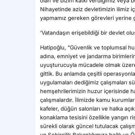
olan ve bizim katkı verdiğimiz veya b
Nihayetinde aziz devletimizin ilimiz iç
yapmamız gereken görevleri yerine g
‘Vatandaşın erişebildiği bir devlet olu
Hatipoğlu, "Güvenlik ve toplumsal h
adına, emniyet ve jandarma birimlerimi
uyuşturucuyla mücadele olmak üzere a
gittik. Bu anlamda çeşitli operasyonl
uygulamaları dediğimiz çalışmaları sü
hemşehrilerimizin huzur içerisinde hay
çalışmalardır. İlimizde kamu kurumları
kafeler, düğün salonları ve halka aç
konaklama tesisini özellikle yangın ri
sürekli olarak güncel tutulacak çalış
ve Şehircilik Bakanlığımıza bağlı ve 