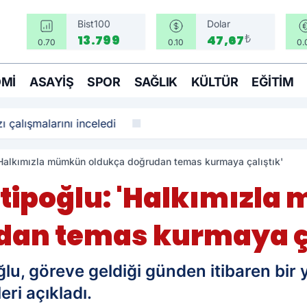
Bist100
Dolar
₺
13.799
47,67
0.70
0.10
0.
MI
ASAYIŞ
SPOR
SAĞLIK
KÜLTÜR
EĞITIM
ı çalışmalarını inceledi
 'Halkımızla mümkün oldukça doğrudan temas kurmaya çalıştık'
Hatipoğlu: 'Halkımızl
dan temas kurmaya ça
u, göreve geldiği günden itibaren bir yı
eri açıkladı.