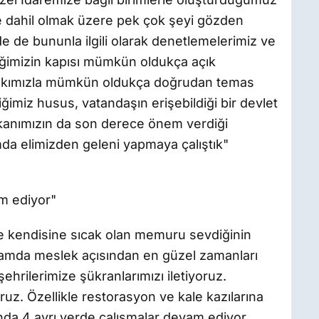
i de dahil olmak üzere pek çok şeyi gözden
e de bununla ilgili olarak denetlemelerimiz ve
iğimizin kapısı mümkün oldukça açık
Halkımızla mümkün oldukça doğrudan temas
ğimiz husus, vatandaşın erişebildiği bir devlet
kanımızın da son derece önem verdiği
mda elimizden geleni yapmaya çalıştık"
m ediyor"
de kendisine sıcak olan memuru sevdiğinin
anlamda meslek açısından en güzel zamanları
ehrilerimize şükranlarımızı iletiyoruz.
yoruz. Özellikle restorasyon ve kale kazılarına
da 4 ayrı yerde çalışmalar devam ediyor.