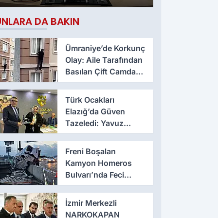
Çıktı
UNLARA DA BAKIN
Ümraniye’de Korkunç
Olay: Aile Tarafından
Basılan Çift Camdan
Atladı
Türk Ocakları
Elazığ’da Güven
Tazeledi: Yavuz
Haykır Yeniden
Başkan
Freni Boşalan
Kamyon Homeros
Bulvarı’nda Feci
Kazaya Neden Oldu
İzmir Merkezli
NARKOKAPAN