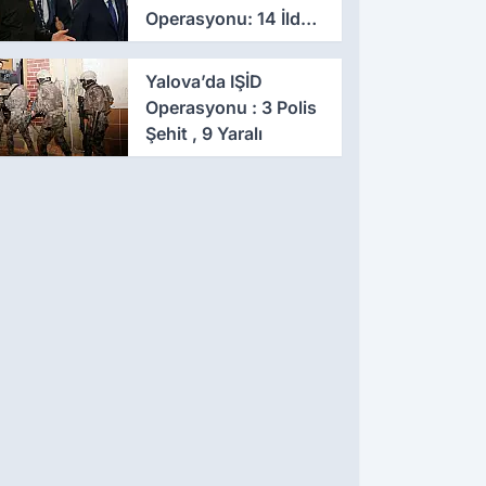
Operasyonu: 14 İlde
Eş Zamanlı Baskın,
641 Gözaltı
Yalova’da IŞİD
Operasyonu : 3 Polis
Şehit , 9 Yaralı