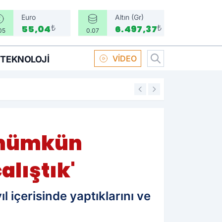
Euro
Altın (Gr)
₺
₺
55,04
6.497,37
05
0.07
VİDEO
TEKNOLOJI
16:58
Boksör Oral Arsla
a mümkün
lıştık'
l içerisinde yaptıklarını ve