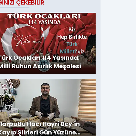
GINIZI ÇEKEBILIR
Türk Ocakları 114 Yaşında:
Milli Ruhun Asırlık Meşalesi
Harputlu Hacı Hayri Bey’in
Kayıp Şiirleri Gün Yüzüne