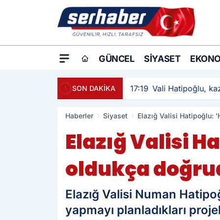
GÜNCEL
SIYASET
EKONO
17:19
Vali Hatipoğlu, kaz
SON DAKİKA
Haberler
Siyaset
Elazığ Valisi Hatipoğlu:
Elazığ Valisi 
oldukça doğru
Elazığ Valisi Numan Hatipoğl
yapmayı planladıkları projel