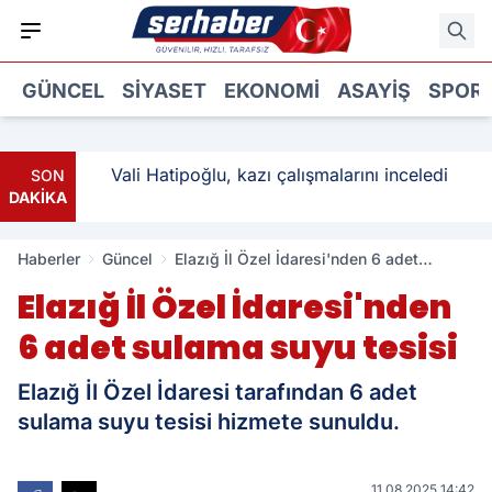
GÜNCEL
SIYASET
EKONOMI
ASAYIŞ
SPOR
ı: 3
Vali Hatipoğlu, kazı çalışmalarını inceledi
SON
DAKİKA
Haberler
Güncel
Elazığ İl Özel İdaresi'nden 6 adet
sulama suyu tesisi
Elazığ İl Özel İdaresi'nden
6 adet sulama suyu tesisi
Elazığ İl Özel İdaresi tarafından 6 adet
sulama suyu tesisi hizmete sunuldu.
11.08.2025 14:42