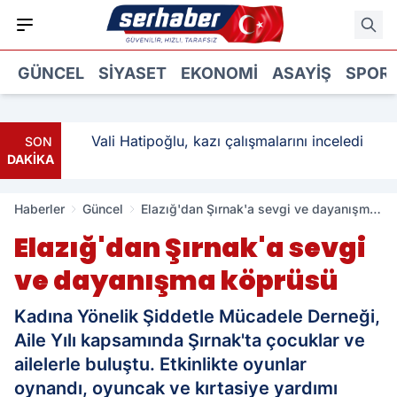
GÜNCEL
SIYASET
EKONOMI
ASAYIŞ
SPOR
ı: 3
Vali Hatipoğlu, kazı çalışmalarını inceledi
SON
DAKİKA
Haberler
Güncel
Elazığ'dan Şırnak'a sevgi ve dayanışma
köprüsü
Elazığ'dan Şırnak'a sevgi
ve dayanışma köprüsü
Kadına Yönelik Şiddetle Mücadele Derneği,
Aile Yılı kapsamında Şırnak'ta çocuklar ve
ailelerle buluştu. Etkinlikte oyunlar
oynandı, oyuncak ve kırtasiye yardımı