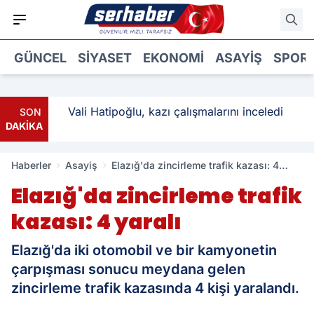
GÜNCEL
SIYASET
EKONOMI
ASAYIŞ
SPOR
: 3
Vali Hatipoğlu, kazı çalışmalarını inceledi
SON
DAKİKA
Haberler
Asayiş
Elazığ'da zincirleme trafik kazası: 4
yaralı
Elazığ'da zincirleme trafik
kazası: 4 yaralı
Elazığ'da iki otomobil ve bir kamyonetin
çarpışması sonucu meydana gelen
zincirleme trafik kazasında 4 kişi yaralandı.