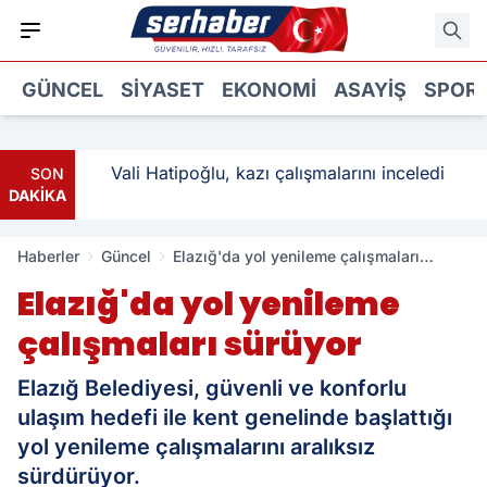
GÜNCEL
SIYASET
EKONOMI
ASAYIŞ
SPOR
ı: 3
Vali Hatipoğlu, kazı çalışmalarını inceledi
SON
DAKİKA
Haberler
Güncel
Elazığ'da yol yenileme çalışmaları
sürüyor
Elazığ'da yol yenileme
çalışmaları sürüyor
Elazığ Belediyesi, güvenli ve konforlu
ulaşım hedefi ile kent genelinde başlattığı
yol yenileme çalışmalarını aralıksız
sürdürüyor.