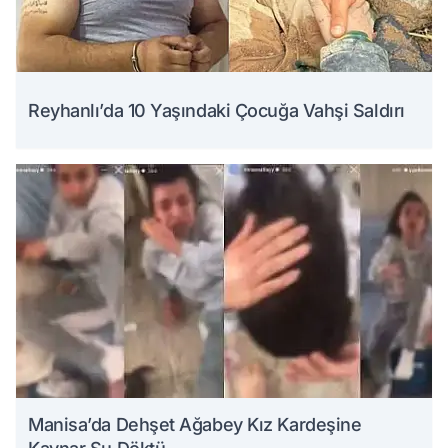
Reyhanlı’da 10 Yaşındaki Çocuğa Vahşi Saldırı
Manisa’da Dehşet Ağabey Kız Kardeşine