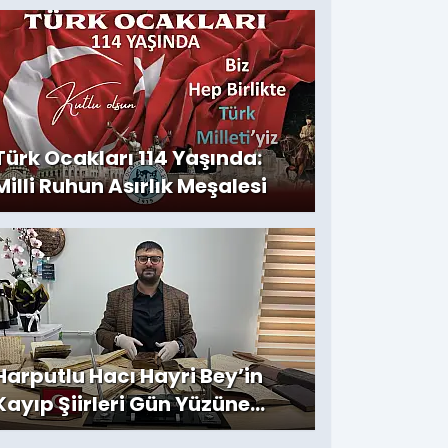
Türk Ocakları 114 Yaşında:
Milli Ruhun Asırlık Meşalesi
Harputlu Hacı Hayri Bey’in
Kayıp Şiirleri Gün Yüzüne
Çıktı