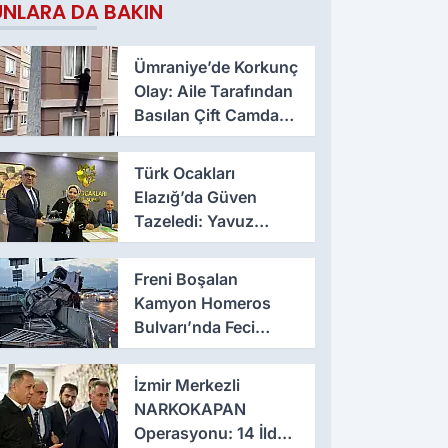
UNLARA DA BAKIN
Ümraniye’de Korkunç
Olay: Aile Tarafından
Basılan Çift Camdan
Atladı
Türk Ocakları
Elazığ’da Güven
Tazeledi: Yavuz
Haykır Yeniden
Başkan
Freni Boşalan
Kamyon Homeros
Bulvarı’nda Feci
Kazaya Neden Oldu
İzmir Merkezli
NARKOKAPAN
Operasyonu: 14 İlde