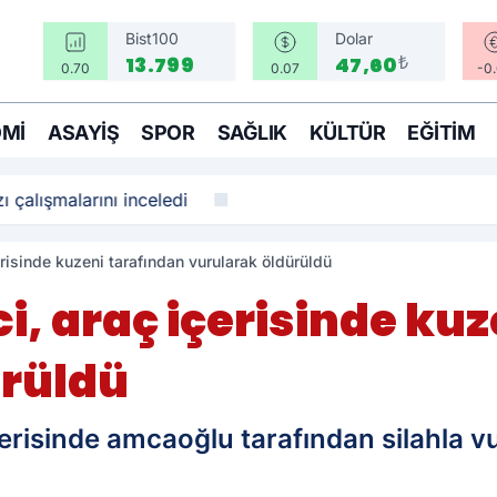
Bist100
Dolar
₺
13.799
47,60
0.70
0.07
-0
MI
ASAYIŞ
SPOR
SAĞLIK
KÜLTÜR
EĞITIM
ı çalışmalarını inceledi
erisinde kuzeni tarafından vurularak öldürüldü
ci, araç içerisinde ku
ürüldü
içerisinde amcaoğlu tarafından silahla v