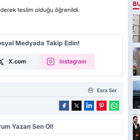
B
derek teslim olduğu öğrenildi.
Sosyal Medyada Takip Edin!
X.com
Instagram
Esra Ser
orum Yazan Sen Ol!