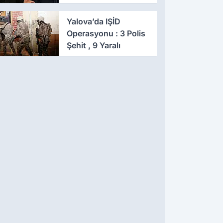
Eş Zamanlı Baskın,
641 Gözaltı
Yalova’da IŞİD
Operasyonu : 3 Polis
Şehit , 9 Yaralı