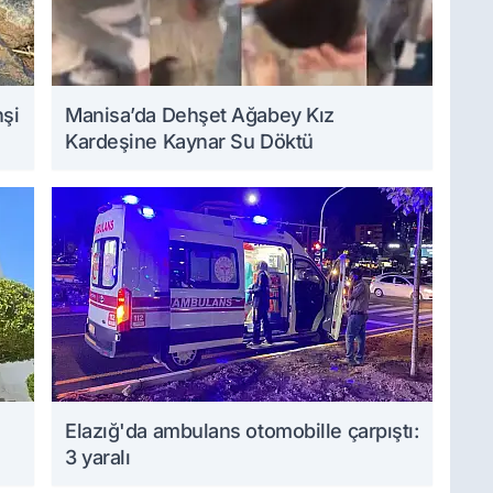
hşi
Manisa’da Dehşet Ağabey Kız
Kardeşine Kaynar Su Döktü
Elazığ'da ambulans otomobille çarpıştı:
3 yaralı