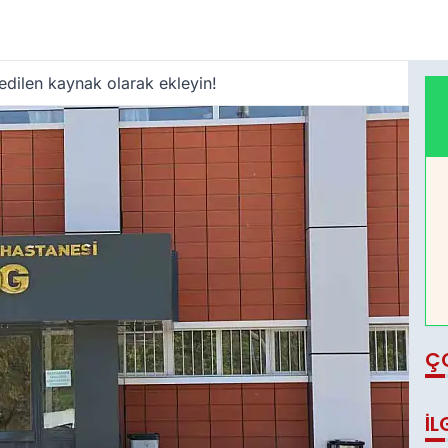
edilen kaynak olarak ekleyin!
Ç
İL