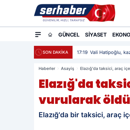
GÜNCEL
SIYASET
EKONO
17:19
Vali Hatipoğlu, kaz
SON DAKİKA
Haberler
Asayiş
Elazığ'da taksici, araç iç
Elazığ'da taksi
vurularak öld
Elazığ'da bir taksici, araç 