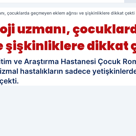
nı, çocuklarda geçmeyen eklem ağrısı ve şişkinliklere dikkat çekti
oji uzmanı, çocukla
 şişkinliklere dikkat 
ğitim ve Araştırma Hastanesi Çocuk Rom
zmal hastalıkların sadece yetişkinlerd
çekti.
edilen kaynak olarak ekleyin!