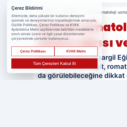
Çerez Bildirimi
Haberler
Diyarbakır
Çocuk romatoloji uzma
Sitemizde, daha yüksek bir kullanıcı deneyimi
sunmak ve deneyimlerinizi kişiselleştirmek amacıyla,
Çocuk romatol
Gizlilik Politikası, Çerez Politikası ve KVKK
Aydınlatma Metni sayfalarında belirtilen maddelerle
sınırlı olmak üzere ve ilgili yasal düzenlemeler
eklem ağrısı ve
çerçevesinde çerezler kullanıyoruz.
Çerez Politikası
KVKK Metni
Diyarbakır Gazi Yaşargil E
Tüm Çerezleri Kabul Et
Yasemin Demir Yiğit, romati
da görülebileceğine dikkat 
PAYLAŞ
Ser Haber
kaynağını Google'da tercih 