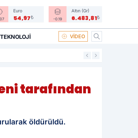
Euro
Altın (Gr)
₺
₺
54,97
6.483,81
.07
-0.19
VİDEO
TEKNOLOJI
16:58
Boksör Oral Arsla
zeni tarafından
urularak öldürüldü.