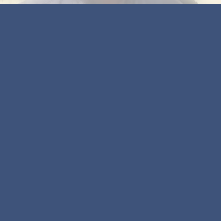
Esra Ser
Genel Yayın Yönetmeni
Malatya’nın Kuluncak ilçesinde meydana gelen
traktör kazasında 55 yaşındaki sürücü hayatını
kaybetti.
Kaza, 30 Temmuz Çarşamba günü saat 18.15
sıralarında Kuluncak ilçesine bağlı İlisuluk
Mahallesi’nde meydana geldi. Edinilen bilgilere
göre, Ömer Akdaş yönetimindeki 44 FZ 940
plakalı traktör, seyir halindeyken römorkun
yerinden çıkması sonucu devrildi. Kazada traktör
sürücüsü ağır yaralandı.