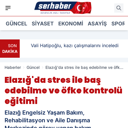
GÜNCEL
SIYASET
EKONOMI
ASAYIŞ
SPOR
ı: 3
Vali Hatipoğlu, kazı çalışmalarını inceledi
SON
DAKİKA
Haberler
Güncel
Elazığ'da stres ile baş edebilme ve öfke
kontrolü eğitimi
Elazığ'da stres ile baş
edebilme ve öfke kontrolü
eğitimi
Elazığ Engelsiz Yaşam Bakım,
Rehabilitasyon ve Aile Danışma