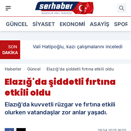
GÜNCEL
SIYASET
EKONOMI
ASAYIŞ
SPOR
ı: 3
Vali Hatipoğlu, kazı çalışmalarını inceledi
SON
DAKİKA
Haberler
Güncel
Elazığ'da şiddetli fırtına etkili oldu
Elazığ'da şiddetli fırtına
etkili oldu
Elazığ'da kuvvetli rüzgar ve fırtına etkili
olurken vatandaşlar zor anlar yaşadı.
29.04.2025 16:05