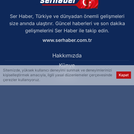
Ser Haber, Türkiye ve dünyadan önemli gelişmeleri
size anında ulaştırır. Güncel haberleri ve son dakika
gelişmelerini Ser Haber ile takip edin.
www.serhaber.com.tr
Hakkımızda
Künye
Sitemizde, yüksek kullanıcı deneyimi sunmak ve deneyimlerinizi
Reklam
kişiselleştirmek amacıyla, ilgili yasal düzenlemeler çerçevesinde
Kapat
çerezler kullanıyoruz.
Kullanım Koşulları
Gizlilik Politikası
Çerez Politikası
KVKK Metni