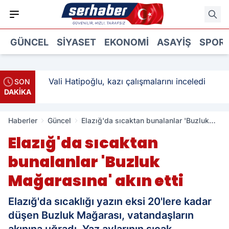
GÜNCEL
SIYASET
EKONOMI
ASAYIŞ
SPOR
: 3
Vali Hatipoğlu, kazı çalışmalarını inceledi
SON
DAKİKA
Haberler
Güncel
Elazığ'da sıcaktan bunalanlar 'Buzluk
Mağarasına' akın etti
Elazığ'da sıcaktan
bunalanlar 'Buzluk
Mağarasına' akın etti
Elazığ'da sıcaklığı yazın eksi 20'lere kadar
düşen Buzluk Mağarası, vatandaşların