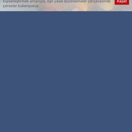
kişiselleştirmek amacıyla, ilgili yasal düzenlemeler çerçevesinde
Kapat
çerezler kullanıyoruz.
Esra Ser
Genel Yayın Yönetmeni
Elazığ’da yaz Kur’an kursları eğitimleri etkinlikleri
aralıksız devam ediyor.
Elazığ’da yaz Kur’an kursları eğitimleri devam
ediyor. Öğrencilere alanında yetkili eğitmenler
tarafından değerler eğitim adı altında; sevgi,
dostluk, saygı, adalet, bilinçlendirme, hayvan
sevgisi, yardımseverlik, dürüstlük, doğruluk,
doğa bilinci ve çevre bilinci gibi temel kavramlar
hakkında bilgiler veriliyor.