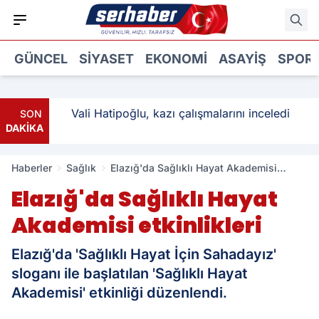
GÜNCEL
SIYASET
EKONOMI
ASAYIŞ
SPOR
: 3
Vali Hatipoğlu, kazı çalışmalarını inceledi
SON
DAKİKA
Haberler
Sağlık
Elazığ'da Sağlıklı Hayat Akademisi
etkinlikleri
Elazığ'da Sağlıklı Hayat
Akademisi etkinlikleri
Elazığ'da 'Sağlıklı Hayat İçin Sahadayız'
sloganı ile başlatılan 'Sağlıklı Hayat
Akademisi' etkinliği düzenlendi.