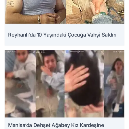
Reyhanlı’da 10 Yaşındaki Çocuğa Vahşi Saldırı
Manisa’da Dehşet Ağabey Kız Kardeşine