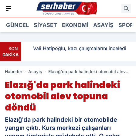
GÜNCEL
SIYASET
EKONOMI
ASAYIŞ
SPOR
ı: 3
Vali Hatipoğlu, kazı çalışmalarını inceledi
SON
DAKİKA
Haberler
Asayiş
Elazığ'da park halindeki otomobil alev
topuna döndü
Elazığ'da park halindeki
otomobil alev topuna
döndü
Elazığ'da park halindeki bir otomobilde
yangın çıktı. Kurs merkezi çalışanları