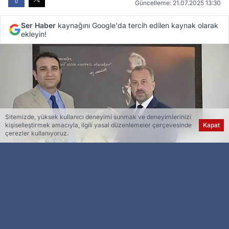
Güncelleme: 21.07.2025 13:30
Ser Haber
kaynağını Google'da tercih edilen kaynak olarak
ekleyin!
Sitemizde, yüksek kullanıcı deneyimi sunmak ve deneyimlerinizi
kişiselleştirmek amacıyla, ilgili yasal düzenlemeler çerçevesinde
Kapat
çerezler kullanıyoruz.
Esra Ser
Genel Yayın Yönetmeni
Elazığ İl Milli Eğitim Müdürü Mehmet Yiğit’in