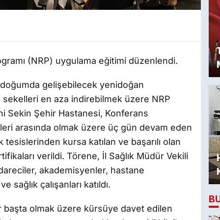
ogramı (NRP) uygulama eğitimi düzenlendi.
an doğumda gelişebilecek yenidoğan
ğı sekelleri en aza indirebilmek üzere NRP
thi Sekin Şehir Hastanesi, Konferans
hleri arasında olmak üzere üç gün devam eden
 tesislerinden kursa katılan ve başarılı olan
fikaları verildi. Törene, İl Sağlık Müdür Vekili
 idareciler, akademisyenler, hastane
e sağlık çalışanları katıldı.
B
tar başta olmak üzere kürsüye davet edilen