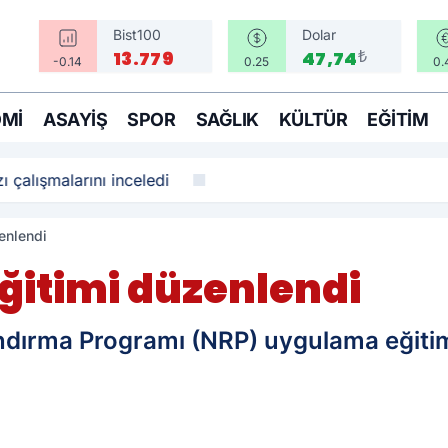
Bist100
Dolar
₺
13.779
47,74
-0.14
0.25
0.
MI
ASAYIŞ
SPOR
SAĞLIK
KÜLTÜR
EĞITIM
ı çalışmalarını inceledi
enlendi
eğitimi düzenlendi
ndırma Programı (NRP) uygulama eğitim