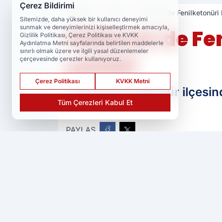
Çerez Bildirimi
Haberler
Tunceli
Pülümür'de Fenilketonüri 
Sitemizde, daha yüksek bir kullanıcı deneyimi
sunmak ve deneyimlerinizi kişiselleştirmek amacıyla,
Pülümür'de Fen
Gizlilik Politikası, Çerez Politikası ve KVKK
Aydınlatma Metni sayfalarında belirtilen maddelerle
sınırlı olmak üzere ve ilgili yasal düzenlemeler
çekildi
çerçevesinde çerezler kullanıyoruz.
Çerez Politikası
KVKK Metni
Tunceli'nin Pülümür ilçesind
Tüm Çerezleri Kabul Et
PAYLAŞ
Ser Haber
kaynağını Google'da tercih 