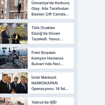
Ümraniye’de Korkunç
Olay: Aile Tarafından
Basılan Çift Camdan
Atladı
Türk Ocakları
Elazığ’da Güven
Tazeledi: Yavuz
Haykır Yeniden
Başkan
Freni Boşalan
Kamyon Homeros
Bulvarı’nda Feci
Kazaya Neden Oldu
İzmir Merkezli
NARKOKAPAN
Operasyonu: 14 İlde
Eş Zamanlı Baskın,
641 Gözaltı
Yalova’da IŞİD