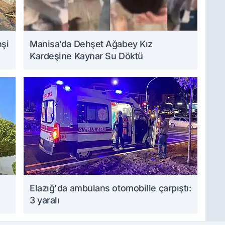
hşi
Manisa’da Dehşet Ağabey Kız
Kardeşine Kaynar Su Döktü
Elazığ'da ambulans otomobille çarpıştı:
3 yaralı