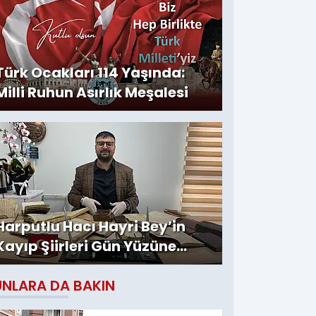
Türk Ocakları 114 Yaşında:
Milli Ruhun Asırlık Meşalesi
Harputlu Hacı Hayri Bey’in
Kayıp Şiirleri Gün Yüzüne
Çıktı
UNLARA DA BAKIN