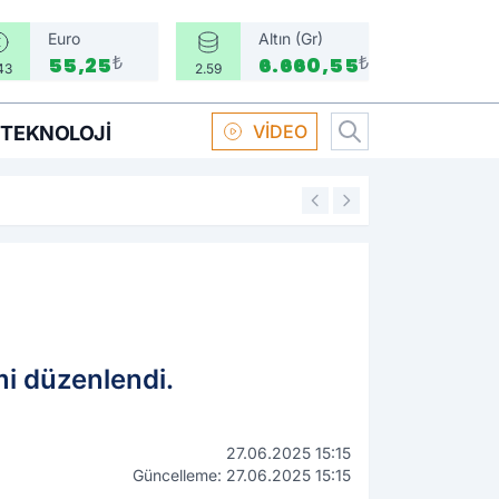
Euro
Altın (Gr)
₺
₺
55,25
6.660,55
43
2.59
VİDEO
TEKNOLOJI
16:58
Boksör Oral Arsla
i düzenlendi.
27.06.2025 15:15
Güncelleme: 27.06.2025 15:15