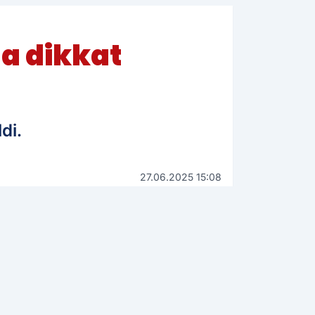
a dikkat
di.
27.06.2025 15:08
Güncelleme: 27.06.2025 15:08
WhatsApp İhbar Hattı
0544 223 88 23