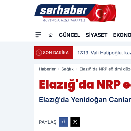
GÜNCEL
SIYASET
EKONO
17:19
Vali Hatipoğlu, kaz
SON DAKİKA
Haberler
Sağlık
Elazığ'da NRP eğitimi düz
Elazığ'da NRP 
Elazığ'da Yenidoğan Canla
PAYLAŞ