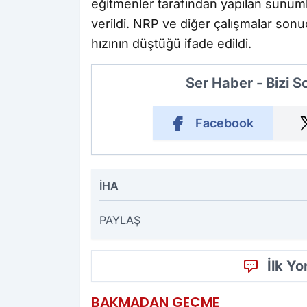
eğitmenler tarafından yapılan sunumla
verildi. NRP ve diğer çalışmalar so
hızının düştüğü ifade edildi.
Ser Haber - Bizi 
Facebook
İHA
PAYLAŞ
İlk Y
BAKMADAN GEÇME