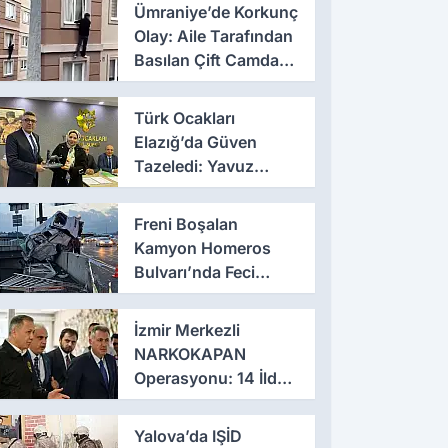
Ümraniye’de Korkunç
Olay: Aile Tarafından
Basılan Çift Camdan
Atladı
Türk Ocakları
Elazığ’da Güven
Tazeledi: Yavuz
Haykır Yeniden
Başkan
Freni Boşalan
Kamyon Homeros
Bulvarı’nda Feci
Kazaya Neden Oldu
İzmir Merkezli
NARKOKAPAN
Operasyonu: 14 İlde
Eş Zamanlı Baskın,
641 Gözaltı
Yalova’da IŞİD