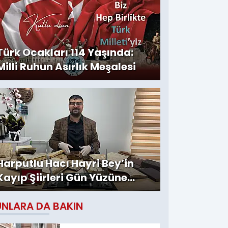
Türk Ocakları 114 Yaşında:
Milli Ruhun Asırlık Meşalesi
Harputlu Hacı Hayri Bey’in
Kayıp Şiirleri Gün Yüzüne
Çıktı
UNLARA DA BAKIN