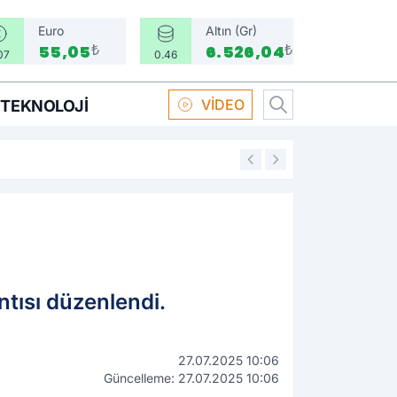
Euro
Altın (Gr)
₺
₺
55,05
6.526,04
07
0.46
VİDEO
TEKNOLOJI
16:58
Boksör Oral Arsla
tısı düzenlendi.
27.07.2025 10:06
Güncelleme: 27.07.2025 10:06