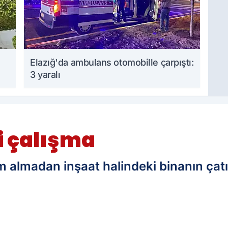
Elazığ'da ambulans otomobille çarpıştı:
3 yaralı
i çalışma
m almadan inşaat halindeki binanın çatıs