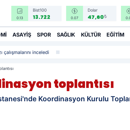
Bist100
Dolar
₺
13.722
47,60
0.13
0.07
0.
MI
ASAYIŞ
SPOR
SAĞLIK
KÜLTÜR
EĞITIM
ı çalışmalarını inceledi
lantısı
dinasyon toplantısı
astanesi'nde Koordinasyon Kurulu Toplan