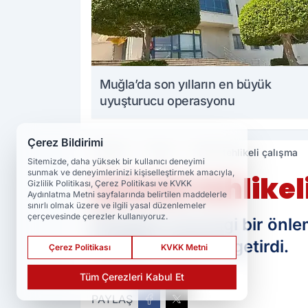
Muğla’da son yılların en büyük
uyuşturucu operasyonu
Çerez Bildirimi
Haberler
Asayiş
Çatıda tehlikeli çalışma
Sitemizde, daha yüksek bir kullanıcı deneyimi
sunmak ve deneyimlerinizi kişiselleştirmek amacıyla,
Çatıda tehlikel
Gizlilik Politikası, Çerez Politikası ve KVKK
Aydınlatma Metni sayfalarında belirtilen maddelerle
sınırlı olmak üzere ve ilgili yasal düzenlemeler
çerçevesinde çerezler kullanıyoruz.
Elazığ'da herhangi bir önle
yürekleri ağızlara getirdi.
Çerez Politikası
KVKK Metni
Tüm Çerezleri Kabul Et
PAYLAŞ