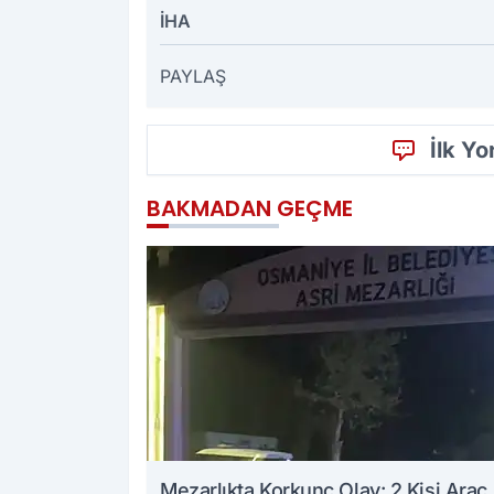
İHA
PAYLAŞ
İlk Y
BAKMADAN GEÇME
Mezarlıkta Korkunç Olay: 2 Kişi Araç