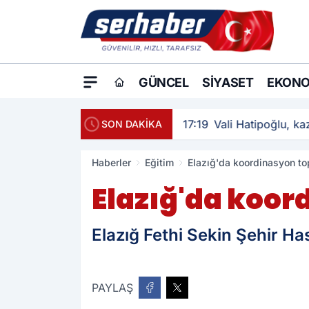
GÜNCEL
SIYASET
EKONO
17:19
Vali Hatipoğlu, kaz
SON DAKİKA
Haberler
Eğitim
Elazığ'da koordinasyon top
Elazığ'da koor
Elazığ Fethi Sekin Şehir H
PAYLAŞ