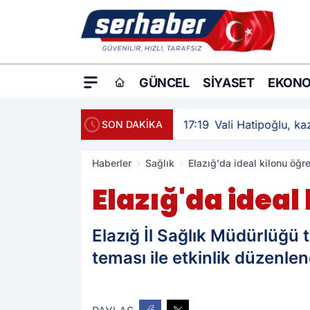
GÜNCEL
SIYASET
EKONO
17:19
Vali Hatipoğlu, kaz
SON DAKİKA
Haberler
Sağlık
Elazığ'da ideal kilonu öğre
Elazığ'da ideal
Elazığ İl Sağlık Müdürlüğü t
teması ile etkinlik düzenlen