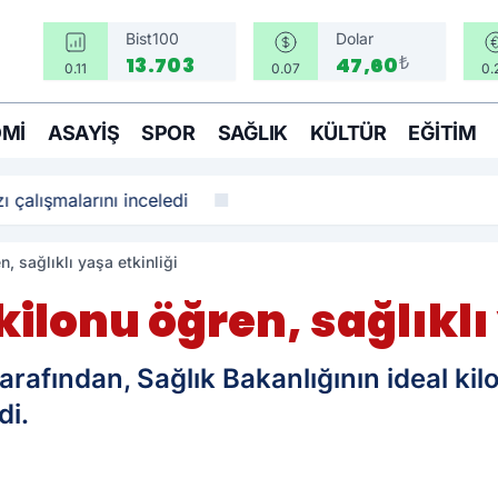
Bist100
Dolar
₺
13.703
47,60
0.11
0.07
0.
MI
ASAYIŞ
SPOR
SAĞLIK
KÜLTÜR
EĞITIM
ı çalışmalarını inceledi
n, sağlıklı yaşa etkinliği
 kilonu öğren, sağlıklı
arafından, Sağlık Bakanlığının ideal kil
di.