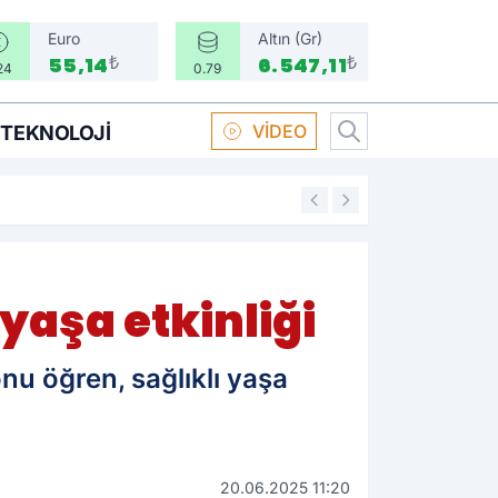
Euro
Altın (Gr)
₺
₺
55,14
6.547,11
24
0.79
VİDEO
TEKNOLOJI
16:58
Boksör Oral Arsla
 yaşa etkinliği
onu öğren, sağlıklı yaşa
20.06.2025 11:20