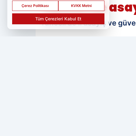
Tunceli'de asay
Çerez Politikası
KVKK Metni
Tüm Çerezleri Kabul Et
Tunceli'de il asayiş ve güven
PAYLAŞ
Ser Haber
kaynağını Google'da tercih 