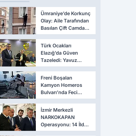
Ümraniye’de Korkunç
Olay: Aile Tarafından
Basılan Çift Camdan
Atladı
Türk Ocakları
Elazığ’da Güven
Tazeledi: Yavuz
Haykır Yeniden
Başkan
Freni Boşalan
Kamyon Homeros
Bulvarı’nda Feci
Kazaya Neden Oldu
İzmir Merkezli
NARKOKAPAN
Operasyonu: 14 İlde
Eş Zamanlı Baskın,