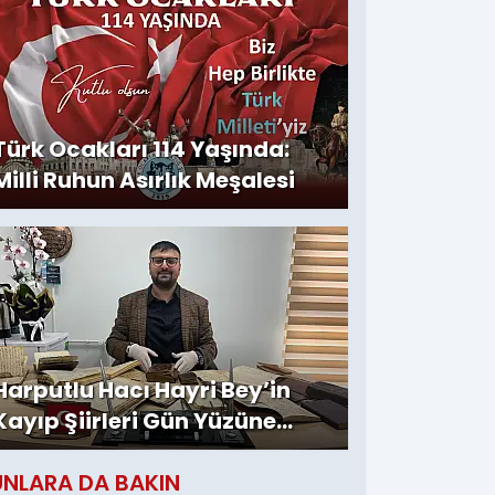
Türk Ocakları 114 Yaşında:
Milli Ruhun Asırlık Meşalesi
Harputlu Hacı Hayri Bey’in
Kayıp Şiirleri Gün Yüzüne
Çıktı
UNLARA DA BAKIN