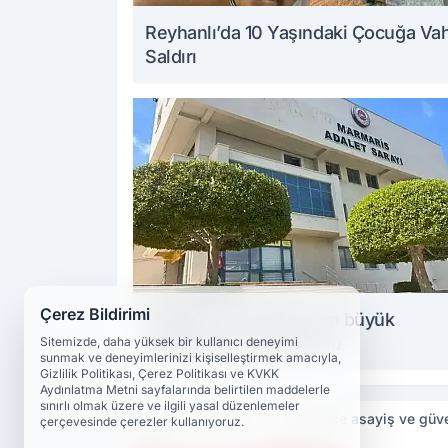
Reyhanlı’da 10 Yaşındaki Çocuğa Va
Saldırı
Çerez Bildirimi
Muğla’da son yılların en büyük
uyuşturucu operasyonu
Sitemizde, daha yüksek bir kullanıcı deneyimi
sunmak ve deneyimlerinizi kişiselleştirmek amacıyla,
Gizlilik Politikası, Çerez Politikası ve KVKK
Aydınlatma Metni sayfalarında belirtilen maddelerle
sınırlı olmak üzere ve ilgili yasal düzenlemeler
Haberler
Tunceli
Tunceli'de asayiş ve güve
çerçevesinde çerezler kullanıyoruz.