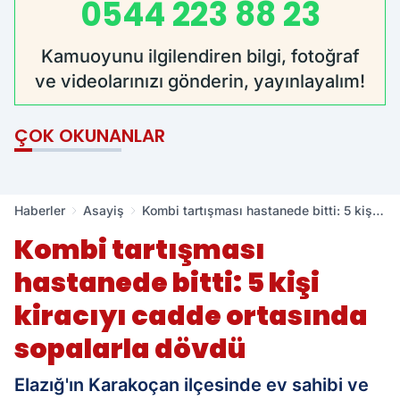
0544 223 88 23
Kamuoyunu ilgilendiren bilgi, fotoğraf
ve videolarınızı gönderin, yayınlayalım!
ÇOK OKUNANLAR
Haberler
Asayiş
Kombi tartışması hastanede bitti: 5 kişi
kiracıyı cadde ortasında sopalarla
Kombi tartışması
dövdü
hastanede bitti: 5 kişi
kiracıyı cadde ortasında
sopalarla dövdü
Elazığ'ın Karakoçan ilçesinde ev sahibi ve