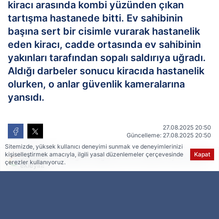
kiracı arasında kombi yüzünden çıkan
tartışma hastanede bitti. Ev sahibinin
başına sert bir cisimle vurarak hastanelik
eden kiracı, cadde ortasında ev sahibinin
yakınları tarafından sopalı saldırıya uğradı.
Aldığı darbeler sonucu kiracıda hastanelik
olurken, o anlar güvenlik kameralarına
yansıdı.
27.08.2025 20:50
Güncelleme: 27.08.2025 20:50
Sitemizde, yüksek kullanıcı deneyimi sunmak ve deneyimlerinizi
kişiselleştirmek amacıyla, ilgili yasal düzenlemeler çerçevesinde
Kapat
Ser Haber
kaynağını Google'da tercih edilen kaynak olarak
çerezler kullanıyoruz.
ekleyin!