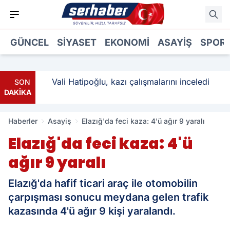
GÜNCEL
SIYASET
EKONOMI
ASAYIŞ
SPOR
: 3
Vali Hatipoğlu, kazı çalışmalarını inceledi
SON
DAKİKA
Haberler
Asayiş
Elazığ'da feci kaza: 4'ü ağır 9 yaralı
Elazığ'da feci kaza: 4'ü
ağır 9 yaralı
Elazığ'da hafif ticari araç ile otomobilin
çarpışması sonucu meydana gelen trafik
kazasında 4'ü ağır 9 kişi yaralandı.