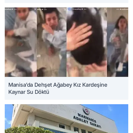
Manisa’da Dehşet Ağabey Kız Kardeşine
Kaynar Su Döktü