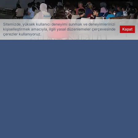
Sitemizde, yüksek kullanıcı deneyimi sunmak ve deneyimlerinizi
kişiselleştirmek amacıyla, ilgili yasal düzenlemeler çerçevesinde
Kapat
çerezler kullanıyoruz.
Esra Ser
Genel Yayın Yönetmeni
Elazığ’ın Palu ilçesinde çocuklar için düzenlenen
açık hava sinema etkinliği büyük ilgi gördü.
Elazığ’ın Palu ilçesinde çocuklar için düzenlenen
açık hava sinema etkinliği yoğun ilgi gördü. Palu
Gençlik Merkezi’nde gerçekleştirilen etkinliğe
aileler çocuklarıyla birlikte katıldı. Minik izleyiciler,
dünyaca ünlü eserden uyarlanan ‘Küçük Prens’