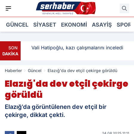
GÜNCEL
SIYASET
EKONOMI
ASAYIŞ
SPOR
: 3
Vali Hatipoğlu, kazı çalışmalarını inceledi
SON
DAKİKA
Haberler
Güncel
Elazığ'da dev etçil çekirge görüldü
Elazığ'da dev etçil çekirge
görüldü
Elazığ'da görüntülenen dev etçil bir
çekirge, dikkat çekti.
24.08.2025 11:11