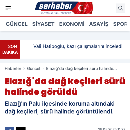
GÜNCEL
SIYASET
EKONOMI
ASAYIŞ
SPOR
ı: 3
Vali Hatipoğlu, kazı çalışmalarını inceledi
SON
DAKİKA
Haberler
Güncel
Elazığ'da dağ keçileri sürü halinde
görüldü
Elazığ'da dağ keçileri sürü
halinde görüldü
Elazığ'ın Palu ilçesinde koruma altındaki
dağ keçileri, sürü halinde görüntülendi.
28.08.2025 11:27