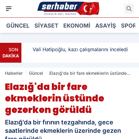
GÜNCEL
SIYASET
EKONOMI
ASAYIŞ
SPOR
: 3
Vali Hatipoğlu, kazı çalışmalarını inceledi
SON
DAKİKA
Haberler
Güncel
Elazığ'da bir fare ekmeklerin üstünde
gezerken görüldü
Elazığ'da bir fare
ekmeklerin üstünde
gezerken görüldü
Elazığ'da bir fırının tezgahında, gece
saatlerinde ekmeklerin üzerinde gezen