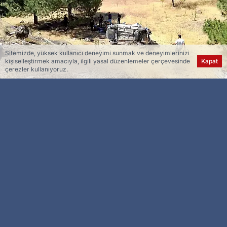
Sitemizde, yüksek kullanıcı deneyimi sunmak ve deneyimlerinizi
kişiselleştirmek amacıyla, ilgili yasal düzenlemeler çerçevesinde
Kapat
çerezler kullanıyoruz.
Esra Ser
Genel Yayın Yönetmeni
Elazığ’da sürücüsünün direksiyon hakimiyetini
kaybettiği hafif ticari araç şarampole uçtu.
Kazada 3 kişi yaralandı.
Kaza, Elazığ’ın Kovancılar ilçesine bağlı Çakırkaş
köyünde meydana geldi. Edinilen bilgiye göre,
sürücüsü ve plakası öğrenilemeyen hafif ticari
araç, sürücüsünün direksiyon hakimiyetini