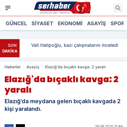
GÜNCEL
SIYASET
EKONOMI
ASAYIŞ
SPOR
ı: 3
Vali Hatipoğlu, kazı çalışmalarını inceledi
SON
DAKİKA
Haberler
Asayiş
Elazığ'da bıçaklı kavga: 2 yaralı
Elazığ'da bıçaklı kavga: 2
yaralı
Elazığ'da meydana gelen bıçaklı kavgada 2
kişi yaralandı.
29.08.2025 21:49