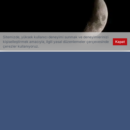
Sitemizde, yüksek kullanıcı deneyimi sunmak ve deneyimlerinizi
kişiselleştirmek amacıyla, ilgili yasal düzenlemeler çerçevesinde
Kapat
çerezler kullanıyoruz.
Esra Ser
Genel Yayın Yönetmeni
Elazığ’da yarım ay, kartpostallık görüntüsüyle
mest etti.
Elazığ’da akşam saatlerinde ortaya çıkan yarım
ay hayran bıraktı. Ayın güzelliğini görenler,
telefonlarına sarılarak fotoğraf çekmeyi ihmal
etmedi.