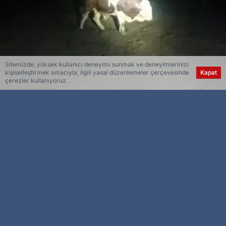
Sitemizde, yüksek kullanıcı deneyimi sunmak ve deneyimlerinizi
kişiselleştirmek amacıyla, ilgili yasal düzenlemeler çerçevesinde
Kapat
çerezler kullanıyoruz.
Esra Ser
Genel Yayın Yönetmeni
Elazığ’da kaçan boğayı belediye ekipleri,
uyuşturucu iğne ile sakinleştirerek yakaladı.
Olay, merkeze bağlı Örençay köyünde meydana
geldi. Edinilen bilgiye göre, köy içerisinde
bulunan bir ahırdan kaçan boğa, uzun süre