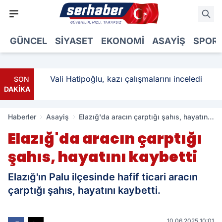
GÜNCEL
SIYASET
EKONOMI
ASAYIŞ
SPOR
: 3
Vali Hatipoğlu, kazı çalışmalarını inceledi
SON
DAKİKA
Haberler
Asayiş
Elazığ'da aracın çarptığı şahıs, hayatını
kaybetti
Elazığ'da aracın çarptığı
şahıs, hayatını kaybetti
Elazığ'ın Palu ilçesinde hafif ticari aracın
çarptığı şahıs, hayatını kaybetti.
10.06.2025 10:01