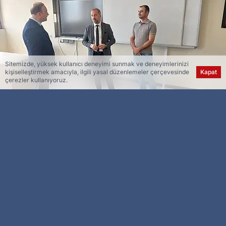
Sitemizde, yüksek kullanıcı deneyimi sunmak ve deneyimlerinizi
kişiselleştirmek amacıyla, ilgili yasal düzenlemeler çerçevesinde
Kapat
çerezler kullanıyoruz.
Esra Ser
Genel Yayın Yönetmeni
Elazığ’da yeni eğitim öğretim yılı öncesinde
okulların eğitime hazırlık durumlarını denetlendi.
Milli Eğitim Müdürü Beraat Şahin yeni eğitim
öğretim yılı öncesinde okulların eğitime hazırlık
durumlarını yerinde incelemek ve yapılan