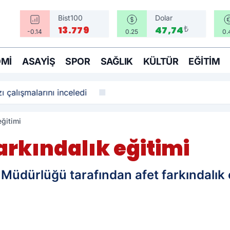
Bist100
Dolar
₺
13.779
47,74
-0.14
0.25
0.
MI
ASAYIŞ
SPOR
SAĞLIK
KÜLTÜR
EĞITIM
ı çalışmalarını inceledi
eğitimi
farkındalık eğitimi
 Müdürlüğü tarafından afet farkındalık e