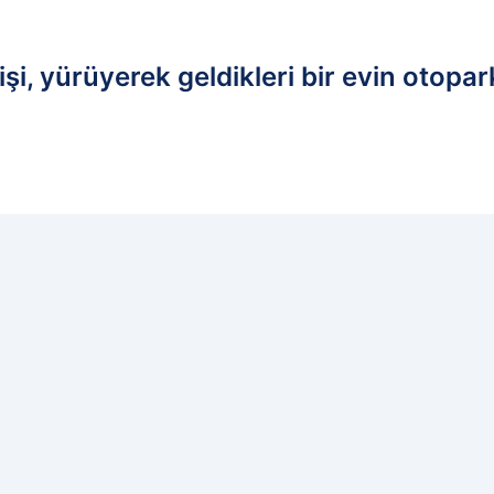
kişi, yürüyerek geldikleri bir evin otopark
edilen kaynak olarak ekleyin!