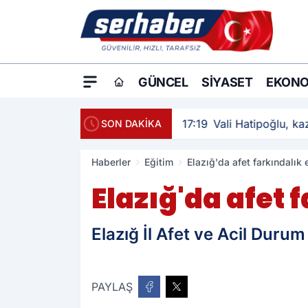
GÜNCEL
SIYASET
EKONO
17:19
Vali Hatipoğlu, kaz
SON DAKİKA
Haberler
Eğitim
Elazığ'da afet farkındalık 
Elazığ'da afet 
Elazığ İl Afet ve Acil Durum
PAYLAŞ