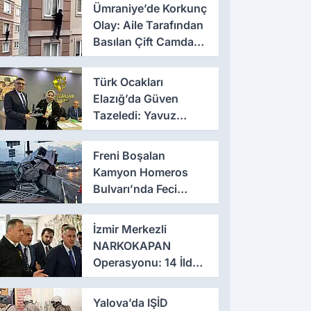
Ümraniye’de Korkunç
Olay: Aile Tarafından
Basılan Çift Camdan
Atladı
Türk Ocakları
Elazığ’da Güven
Tazeledi: Yavuz
Haykır Yeniden
Başkan
Freni Boşalan
Kamyon Homeros
Bulvarı’nda Feci
Kazaya Neden Oldu
İzmir Merkezli
NARKOKAPAN
Operasyonu: 14 İlde
Eş Zamanlı Baskın,
641 Gözaltı
Yalova’da IŞİD