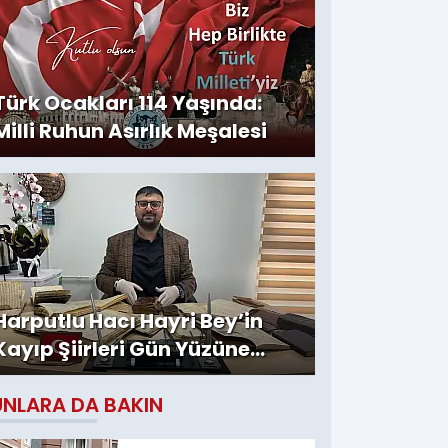
Türk Ocakları 114 Yaşında:
Milli Ruhun Asırlık Meşalesi
Harputlu Hacı Hayri Bey’in
Kayıp Şiirleri Gün Yüzüne
Çıktı
UNLARA DA BAKIN