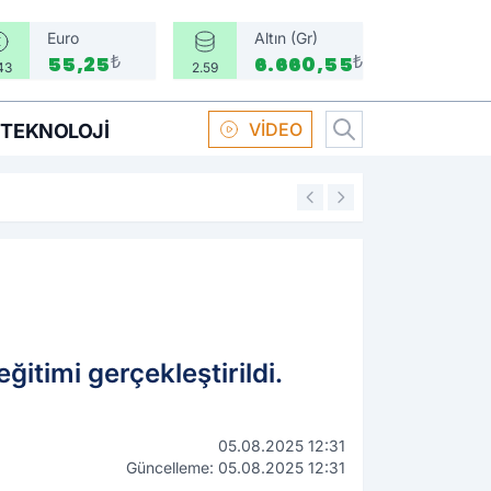
Euro
Altın (Gr)
₺
₺
55,25
6.660,55
43
2.59
VİDEO
TEKNOLOJI
16:58
Boksör Oral Arsla
ğitimi gerçekleştirildi.
05.08.2025 12:31
Güncelleme: 05.08.2025 12:31