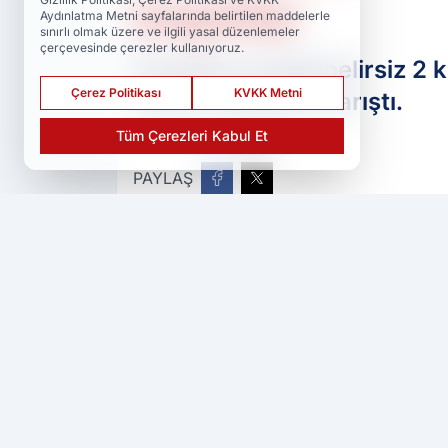
kaçtılar
Aydınlatma Metni sayfalarında belirtilen maddelerle
sınırlı olmak üzere ve ilgili yasal düzenlemeler
çerçevesinde çerezler kullanıyoruz.
Elazığ'da kimliği belirsiz 2 
Çerez Politikası
KVKK Metni
alarak kayıplara karıştı.
Tüm Çerezleri Kabul Et
PAYLAŞ
Ser Haber
kaynağını Google'da tercih 