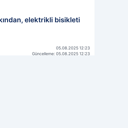
ından, elektrikli bisikleti
05.08.2025 12:23
Güncelleme: 05.08.2025 12:23
WhatsApp İhbar Hattı
0544 223 88 23
Kamuoyunu ilgilendiren bilgi,
fotoğraf ve videolarınızı