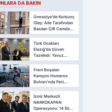
UNLARA DA BAKIN
Ümraniye’de Korkunç
Olay: Aile Tarafından
Basılan Çift Camdan
Atladı
Türk Ocakları
Elazığ’da Güven
Tazeledi: Yavuz
Haykır Yeniden
Başkan
Freni Boşalan
Kamyon Homeros
Bulvarı’nda Feci
Kazaya Neden Oldu
İzmir Merkezli
NARKOKAPAN
Operasyonu: 14 İlde