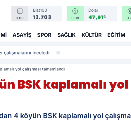
Bist100
Dolar
₺
13.703
47,61
0.00
0.08
0.
MI
ASAYIŞ
SPOR
SAĞLIK
KÜLTÜR
EĞITIM
ı çalışmalarını inceledi
plamalı yol çalışması tamamlandı
yün BSK kaplamalı yol
fından 4 köyün BSK kaplamalı yol çalışm