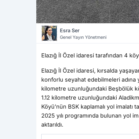
Esra Ser
Genel Yayın Yönetmeni
Elazığ İl Özel idaresi tarafından 4 k
Elazığ İl Özel idaresi, kırsalda yaşa
konforlu seyahat edebilmeleri adına 
kilometre uzunluğundaki Beşbölük köy
1.12 kilometre uzunluğundaki Aladik
Köyü’nün BSK kaplamalı yol imalatı tam
2025 yılı programında bulunan yol im
aktarıldı.