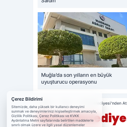
Saldırı
Muğla’da son yılların en büyük
uyuşturucu operasyonu
Çerez Bildirimi
Haberler
Güncel
Elazığ Belediyesi'nden At
Sitemizde, daha yüksek bir kullanıcı deneyimi
sunmak ve deneyimlerinizi kişiselleştirmek amacıyla,
Elazığ Belediy
Gizlilik Politikası, Çerez Politikası ve KVKK
Aydınlatma Metni sayfalarında belirtilen maddelerle
sınırlı olmak üzere ve ilgili yasal düzenlemeler