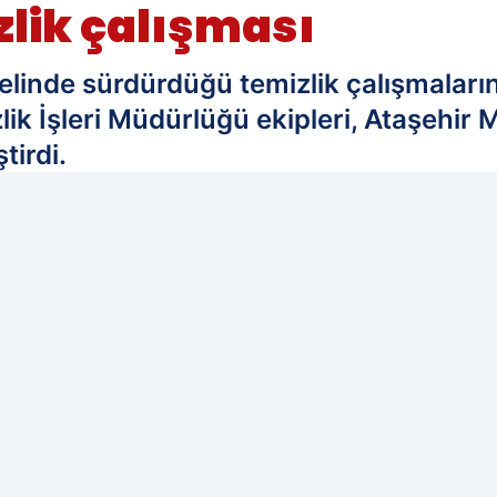
lik çalışması
enelinde sürdürdüğü temizlik çalışmala
k İşleri Müdürlüğü ekipleri, Ataşehir M
tirdi.
edilen kaynak olarak ekleyin!