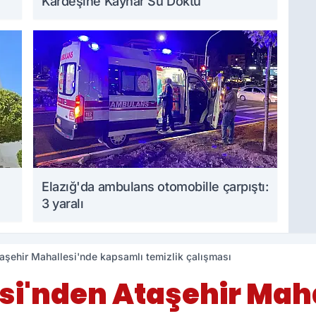
Kardeşine Kaynar Su Döktü
Elazığ'da ambulans otomobille çarpıştı:
3 yaralı
aşehir Mahallesi'nde kapsamlı temizlik çalışması
esi'nden Ataşehir Mah