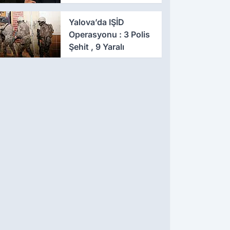
Eş Zamanlı Baskın,
641 Gözaltı
Yalova’da IŞİD
Operasyonu : 3 Polis
Şehit , 9 Yaralı