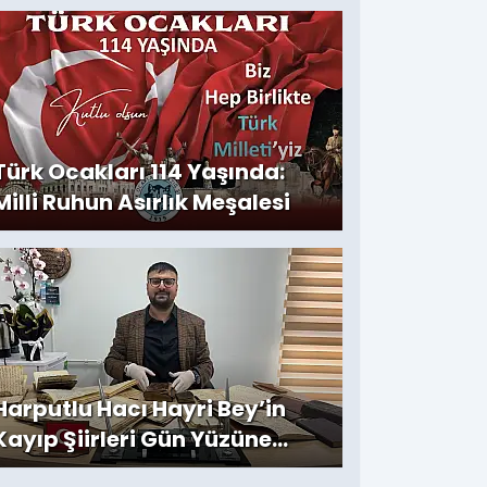
Türk Ocakları 114 Yaşında:
Milli Ruhun Asırlık Meşalesi
Harputlu Hacı Hayri Bey’in
Kayıp Şiirleri Gün Yüzüne
Çıktı