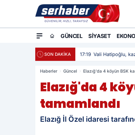
GÜNCEL
SIYASET
EKONO
17:19
Vali Hatipoğlu, kaz
SON DAKİKA
Haberler
Güncel
Elazığ'da 4 köyün BSK ka
Elazığ'da 4 kö
tamamlandı
Elazığ İl Özel idaresi tara