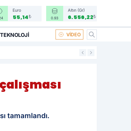
Euro
Altın (Gr)
₺
₺
55,14
6.556,22
24
0.93
VİDEO
TEKNOLOJI
16:58
Boksör Oral Arsla
 çalışması
ası tamamlandı.