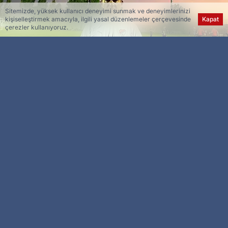
Sitemizde, yüksek kullanıcı deneyimi sunmak ve deneyimlerinizi
kişiselleştirmek amacıyla, ilgili yasal düzenlemeler çerçevesinde
Kapat
çerezler kullanıyoruz.
Esra Ser
Genel Yayın Yönetmeni
Nesine 2. Lig Beyaz Grup’un 2. haftasını BAY
olarak geçecek Elazığspor’da, MKE Ankaragücü
ile 3. haftada deplasmanda oynanacak olan
maçın hazırlıkları sürüyor.
Çarşamba günü itibarıyla TFF 2. Lig Beyaz
Grup’un 3. haftasında deplasmanda oynayacağı
MKE Ankaragücü maçı hazırlıklarına başlayan