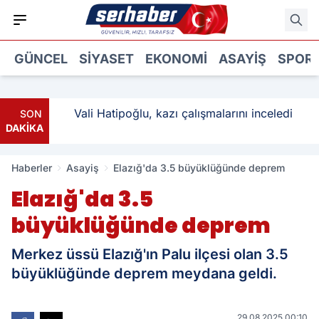
GÜNCEL
SIYASET
EKONOMI
ASAYIŞ
SPOR
: 3
Vali Hatipoğlu, kazı çalışmalarını inceledi
SON
DAKİKA
Haberler
Asayiş
Elazığ'da 3.5 büyüklüğünde deprem
Elazığ'da 3.5
büyüklüğünde deprem
Merkez üssü Elazığ'ın Palu ilçesi olan 3.5
büyüklüğünde deprem meydana geldi.
29.08.2025 00:10