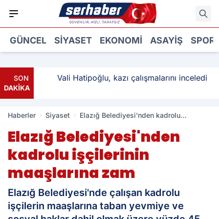
GÜNCEL
SIYASET
EKONOMI
ASAYIŞ
SPOR
tı: 3
Vali Hatipoğlu, kazı çalışmalarını inceledi
SON
DAKİKA
Haberler
Siyaset
Elazığ Belediyesi'nden kadrolu
işçilerinin maaşlarına zam
Elazığ Belediyesi'nden
kadrolu işçilerinin
maaşlarına zam
Elazığ Belediyesi'nde çalışan kadrolu
işçilerin maaşlarına taban yevmiye ve