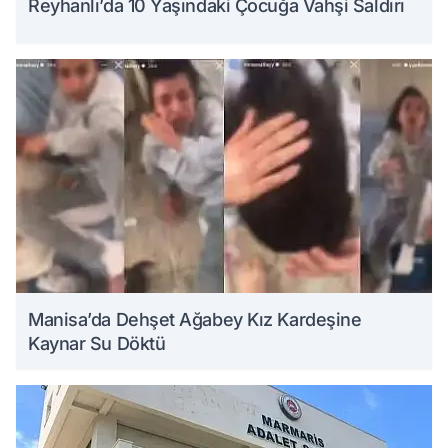
Reyhanlı’da 10 Yaşındaki Çocuğa Vahşi Saldırı
Manisa’da Dehşet Ağabey Kız Kardeşine
Kaynar Su Döktü