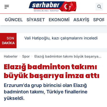
GÜNCEL
SIYASET
EKONOMI
ASAYIŞ
SPOR
ı: 3
Vali Hatipoğlu, kazı çalışmalarını inceledi
SON
DAKİKA
Haberler
Spor
Elazığ badminton takımı büyük başarıya
imza attı
Elazığ badminton takımı
büyük başarıya imza attı
Erzurum'da grup birincisi olan Elazığ
badminton takımı, Türkiye finallerine
yükseldi.