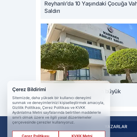
Reyhanlı’da 10 Yaşındaki Çocuğa Va
Saldırı
Çerez Bildirimi
Muğla’da son yılların en büyük
Sitemizde, daha yüksek bir kullanıcı deneyimi
uyuşturucu operasyonu
sunmak ve deneyimlerinizi kişiselleştirmek amacıyla,
Gizlilik Politikası, Çerez Politikası ve KVKK
Aydınlatma Metni sayfalarında belirtilen maddelerle
sınırlı olmak üzere ve ilgili yasal düzenlemeler
çerçevesinde çerezler kullanıyoruz.
VİDEO
YAZARLAR
Çerez Politikası
KVKK Metni