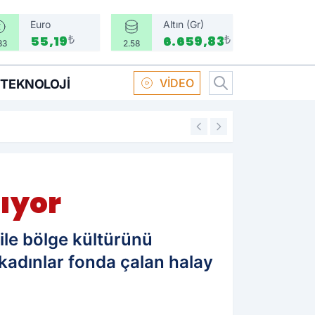
Euro
Altın (Gr)
₺
₺
55,19
6.659,83
33
2.58
VİDEO
TEKNOLOJI
16:58
Boksör Oral Arsla
lıyor
ile bölge kültürünü
l kadınlar fonda çalan halay