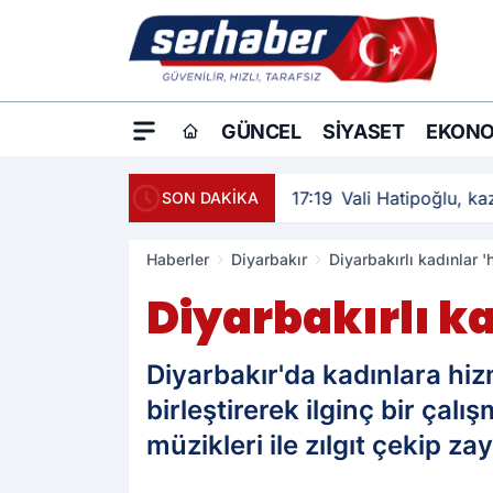
GÜNCEL
SIYASET
EKONO
17:19
Vali Hatipoğlu, kaz
SON DAKİKA
Haberler
Diyarbakır
Diyarbakırlı kadınlar '
Diyarbakırlı ka
Diyarbakır'da kadınlara hiz
birleştirerek ilginç bir çal
müzikleri ile zılgıt çekip za