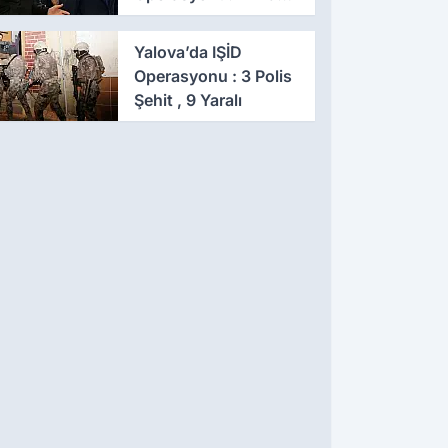
Eş Zamanlı Baskın,
641 Gözaltı
Yalova’da IŞİD
Operasyonu : 3 Polis
Şehit , 9 Yaralı