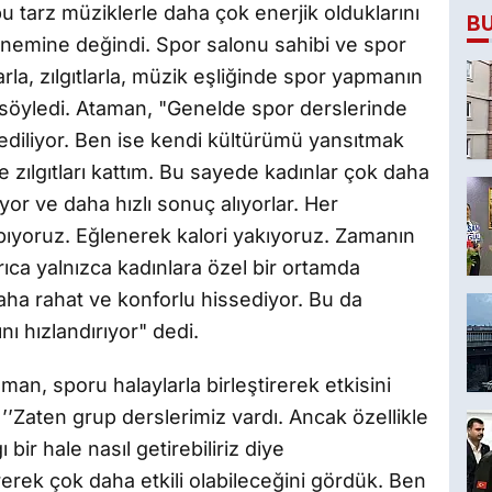
 tarz müziklerle daha çok enerjik olduklarını
B
önemine değindi. Spor salonu sahibi ve spor
rla, zılgıtlarla, müzik eşliğinde spor yapmanın
söyledi. Ataman, "Genelde spor derslerinde
h ediliyor. Ben ise kendi kültürümü yansıtmak
e zılgıtları kattım. Bu sayede kadınlar çok daha
yor ve daha hızlı sonuç alıyorlar. Her
pıyoruz. Eğlenerek kalori yakıyoruz. Zamanın
yrıca yalnızca kadınlara özel bir ortamda
daha rahat ve konforlu hissediyor. Bu da
nı hızlandırıyor" dedi.
an, sporu halaylarla birleştirerek etkisini
 ’’Zaten grup derslerimiz vardı. Ancak özellikle
bir hale nasıl getirebiliriz diye
erek çok daha etkili olabileceğini gördük. Ben