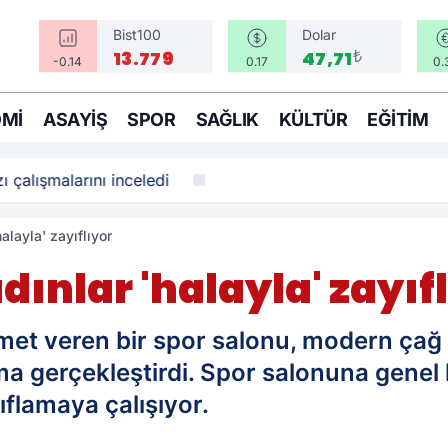
Bist100
Dolar
₺
13.779
47,71
-0.14
0.17
0.
MI
ASAYIŞ
SPOR
SAĞLIK
KÜLTÜR
EĞITIM
ı çalışmalarını inceledi
halayla' zayıflıyor
dınlar 'halayla' zayıf
met veren bir spor salonu, modern çağ 
ışma gerçekleştirdi. Spor salonuna gene
yıflamaya çalışıyor.