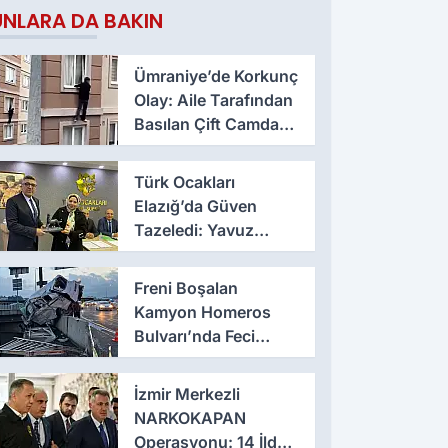
UNLARA DA BAKIN
Ümraniye’de Korkunç
Olay: Aile Tarafından
Basılan Çift Camdan
Atladı
Türk Ocakları
Elazığ’da Güven
Tazeledi: Yavuz
Haykır Yeniden
Başkan
Freni Boşalan
Kamyon Homeros
Bulvarı’nda Feci
Kazaya Neden Oldu
İzmir Merkezli
NARKOKAPAN
Operasyonu: 14 İlde