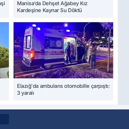
hşi
Manisa’da Dehşet Ağabey Kız
Kardeşine Kaynar Su Döktü
Elazığ'da ambulans otomobille çarpıştı:
3 yaralı