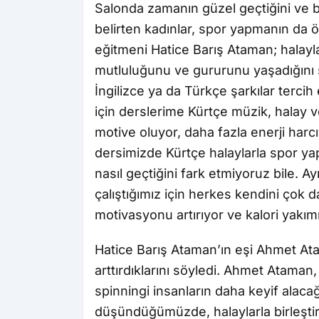
Salonda zamanın güzel geçtiğini ve bu
belirten kadınlar, spor yapmanın da 
eğitmeni Hatice Barış Ataman; halayla
mutluluğunu ve gururunu yaşadığını 
İngilizce ya da Türkçe şarkılar terci
için derslerime Kürtçe müzik, halay v
motive oluyor, daha fazla enerji harcı
dersimizde Kürtçe halaylarla spor ya
nasıl geçtiğini fark etmiyoruz bile. A
çalıştığımız için herkes kendini çok 
motivasyonu artırıyor ve kalori yakımı
Hatice Barış Ataman’ın eşi Ahmet Atam
arttırdıklarını söyledi. Ahmet Ataman,
spinningi insanların daha keyif alacağı 
düşündüğümüzde, halaylarla birleştir