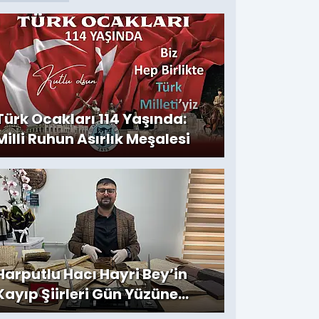
Türk Ocakları 114 Yaşında:
Milli Ruhun Asırlık Meşalesi
Harputlu Hacı Hayri Bey’in
Kayıp Şiirleri Gün Yüzüne
Çıktı