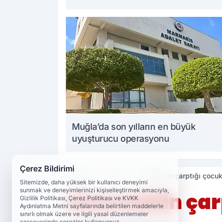
Muğla’da son yılların en büyük
uyuşturucu operasyonu
Çerez Bildirimi
Haberler
Asayiş
Otomobilin çarptığı çocuk
Sitemizde, daha yüksek bir kullanıcı deneyimi
sunmak ve deneyimlerinizi kişiselleştirmek amacıyla,
Otomobilin çar
Gizlilik Politikası, Çerez Politikası ve KVKK
Aydınlatma Metni sayfalarında belirtilen maddelerle
sınırlı olmak üzere ve ilgili yasal düzenlemeler
çerçevesinde çerezler kullanıyoruz.