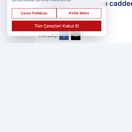
Elazığ'da bisikletiyle cadd
yaralandı.
Çerez Politikası
KVKK Metni
Tüm Çerezleri Kabul Et
PAYLAŞ
Ser Haber
kaynağını Google'da tercih 