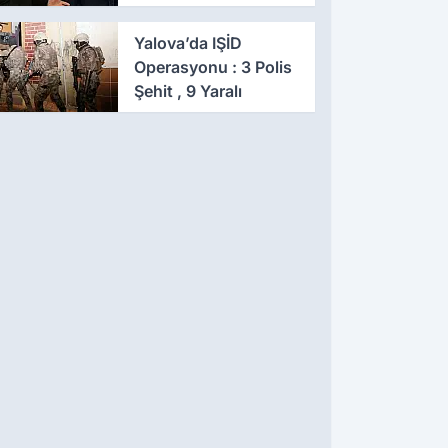
Eş Zamanlı Baskın,
641 Gözaltı
Yalova’da IŞİD
Operasyonu : 3 Polis
Şehit , 9 Yaralı