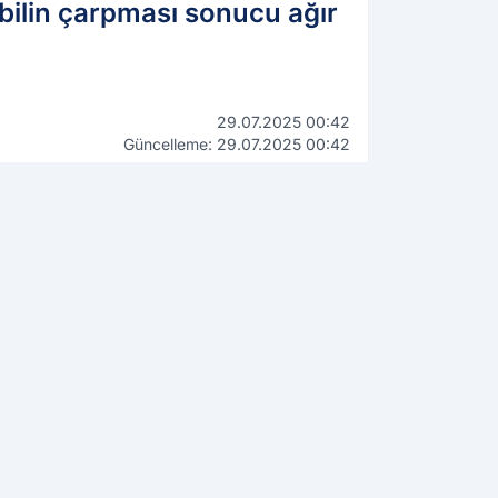
obilin çarpması sonucu ağır
29.07.2025 00:42
Güncelleme: 29.07.2025 00:42
WhatsApp İhbar Hattı
0544 223 88 23
Kamuoyunu ilgilendiren bilgi,
fotoğraf ve videolarınızı
gönderin, yayınlayalım!