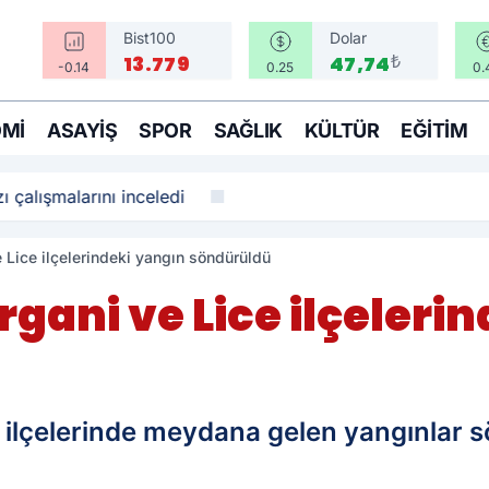
Bist100
Dolar
₺
13.779
47,74
-0.14
0.25
0.
MI
ASAYIŞ
SPOR
SAĞLIK
KÜLTÜR
EĞITIM
ı çalışmalarını inceledi
e Lice ilçelerindeki yangın söndürüldü
rgani ve Lice ilçeleri
e ilçelerinde meydana gelen yangınlar 