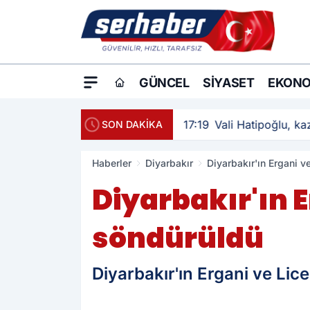
GÜNCEL
SIYASET
EKONO
17:19
Vali Hatipoğlu, kaz
SON DAKİKA
Haberler
Diyarbakır
Diyarbakır'ın Ergani v
Diyarbakır'ın E
söndürüldü
Diyarbakır'ın Ergani ve Lic