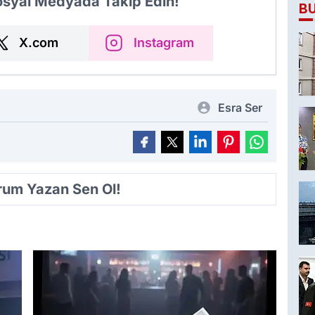
Sosyal Medyada Takip Edin!
B
X.com
Instagram
Esra Ser
orum Yazan Sen Ol!