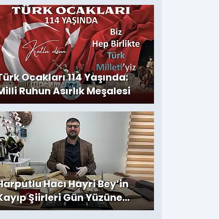
Türk Ocakları 114 Yaşında:
Milli Ruhun Asırlık Meşalesi
Harputlu Hacı Hayri Bey’in
Kayıp Şiirleri Gün Yüzüne
Çıktı