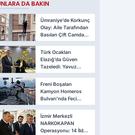
UNLARA DA BAKIN
Ümraniye’de Korkunç
Olay: Aile Tarafından
Basılan Çift Camdan
Atladı
Türk Ocakları
Elazığ’da Güven
Tazeledi: Yavuz
Haykır Yeniden
Başkan
Freni Boşalan
Kamyon Homeros
Bulvarı’nda Feci
Kazaya Neden Oldu
İzmir Merkezli
NARKOKAPAN
Operasyonu: 14 İlde