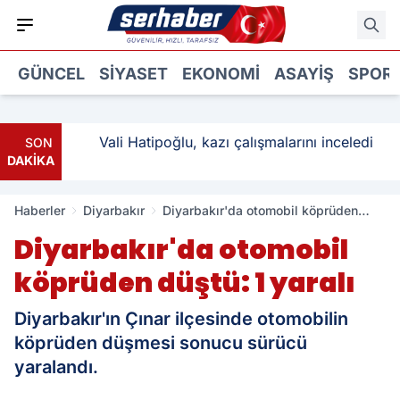
GÜNCEL
SIYASET
EKONOMI
ASAYIŞ
SPOR
ı: 3
Vali Hatipoğlu, kazı çalışmalarını inceledi
SON
DAKİKA
Haberler
Diyarbakır
Diyarbakır'da otomobil köprüden
düştü: 1 yaralı
Diyarbakır'da otomobil
köprüden düştü: 1 yaralı
Diyarbakır'ın Çınar ilçesinde otomobilin
köprüden düşmesi sonucu sürücü
yaralandı.