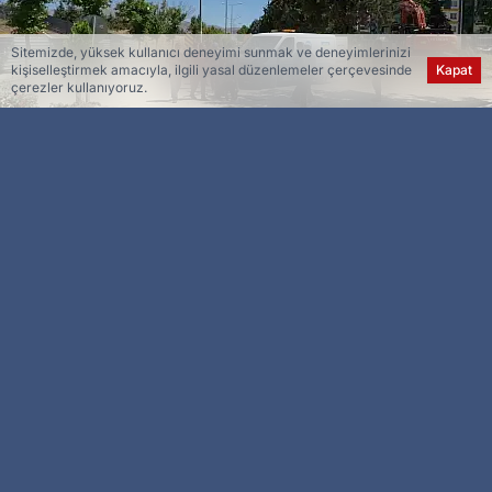
Sitemizde, yüksek kullanıcı deneyimi sunmak ve deneyimlerinizi
kişiselleştirmek amacıyla, ilgili yasal düzenlemeler çerçevesinde
Kapat
çerezler kullanıyoruz.
Esra Ser
Genel Yayın Yönetmeni
Malatya’nın Yeşilyurt ilçesinde yürütülen altyapı
çalışmaları sırasında doğalgaz borusu patladı.
Patlamayla birlikte çevrede büyük panik yaşandı.
Olay, öğle saatlerinde Yeşilyurt ilçesi Yakınca
Mahallesi Kenan Işık Caddesi üzerinde meydana
geldi. Edinilen bilgilere göre, bölgede kazı