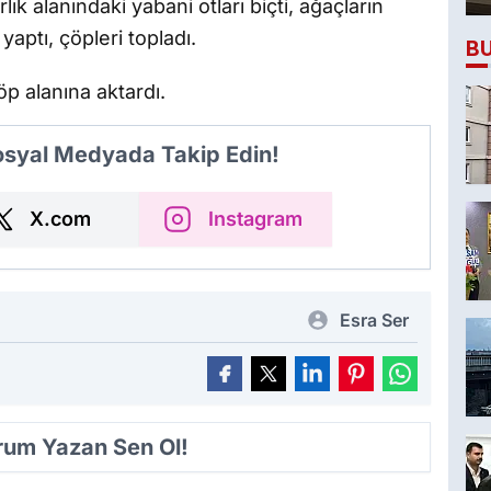
k alanındaki yabani otları biçti, ağaçların
yaptı, çöpleri topladı.
B
çöp alanına aktardı.
Sosyal Medyada Takip Edin!
X.com
Instagram
Esra Ser
orum Yazan Sen Ol!