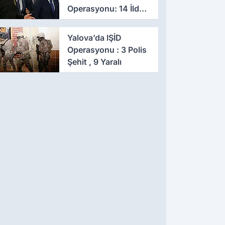
Operasyonu: 14 İlde
Eş Zamanlı Baskın,
641 Gözaltı
Yalova’da IŞİD
Operasyonu : 3 Polis
Şehit , 9 Yaralı