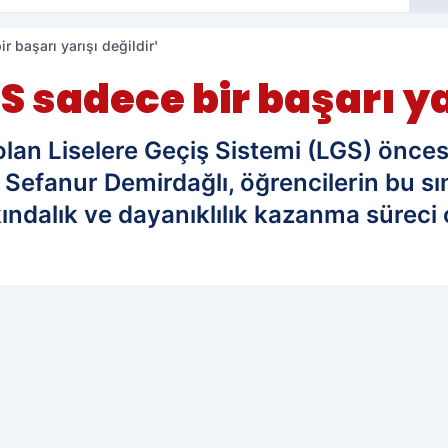
r başarı yarışı değildir'
S sadece bir başarı yar
an Liselere Geçiş Sistemi (LGS) öncesi
efanur Demirdağlı, öğrencilerin bu sına
ındalık ve dayanıklılık kazanma süreci 
edilen kaynak olarak ekleyin!