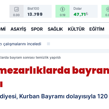
Bist100
Dolar
₺
13.799
47,71
0.00
0.19
0.
MI
ASAYIŞ
SPOR
SAĞLIK
KÜLTÜR
EĞITIM
ı çalışmalarını inceledi
larda bayram sonrası temizlik yapıldı
 mezarlıklarda bayra
ı
diyesi, Kurban Bayramı dolayısıyla 120