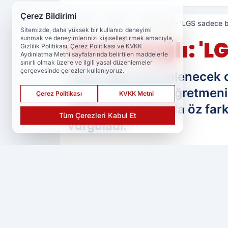
Çerez Bildirimi
Haberler
Eğitim
Demirdağlı: 'LGS sadece bi
Sitemizde, daha yüksek bir kullanıcı deneyimi
sunmak ve deneyimlerinizi kişiselleştirmek amacıyla,
Demirdağlı: 'LG
Gizlilik Politikası, Çerez Politikası ve KVKK
Aydınlatma Metni sayfalarında belirtilen maddelerle
sınırlı olmak üzere ve ilgili yasal düzenlemeler
çerçevesinde çerezler kullanıyoruz.
Pazar günü düzenlenecek ol
bulunan Rehber Öğretmeni S
Çerez Politikası
KVKK Metni
değil, aynı zamanda öz fark
Tüm Çerezleri Kabul Et
vurguladı.
PAYLAŞ
Ser Haber
kaynağını Google'da tercih 