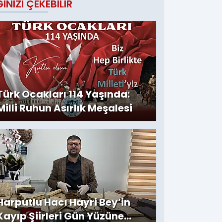
GINIZI ÇEKEBILIR
Türk Ocakları 114 Yaşında:
Milli Ruhun Asırlık Meşalesi
Harputlu Hacı Hayri Bey’in
Kayıp Şiirleri Gün Yüzüne