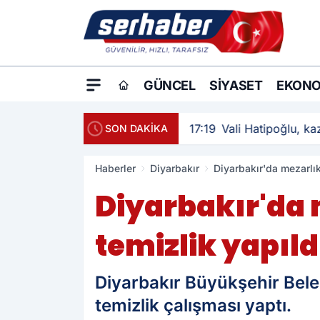
GÜNCEL
SIYASET
EKONO
17:19
Vali Hatipoğlu, kaz
SON DAKİKA
Haberler
Diyarbakır
Diyarbakır'da mezarlık
Diyarbakır'da
temizlik yapıld
Diyarbakır Büyükşehir Bele
temizlik çalışması yaptı.