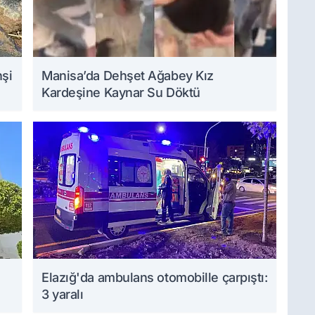
hşi
Manisa’da Dehşet Ağabey Kız
Kardeşine Kaynar Su Döktü
Elazığ'da ambulans otomobille çarpıştı:
3 yaralı