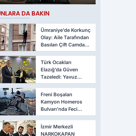
Çıktı
UNLARA DA BAKIN
Ümraniye’de Korkunç
Olay: Aile Tarafından
Basılan Çift Camdan
Atladı
Türk Ocakları
Elazığ’da Güven
Tazeledi: Yavuz
Haykır Yeniden
Başkan
Freni Boşalan
Kamyon Homeros
Bulvarı’nda Feci
Kazaya Neden Oldu
İzmir Merkezli
NARKOKAPAN