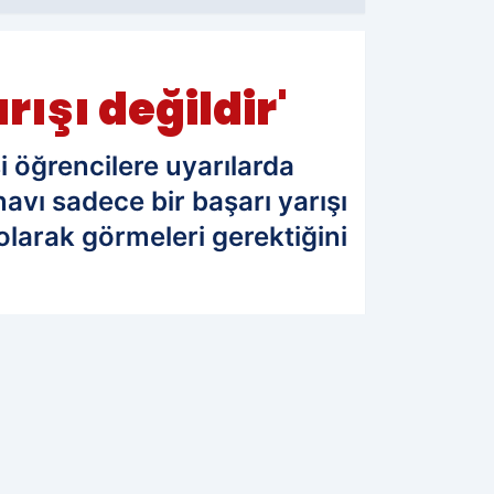
ışı değildir'
 öğrencilere uyarılarda
vı sadece bir başarı yarışı
olarak görmeleri gerektiğini
09.06.2025 11:39
Güncelleme: 09.06.2025 11:39
WhatsApp İhbar Hattı