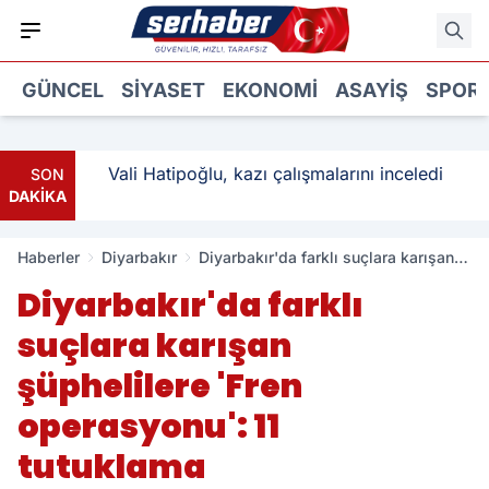
GÜNCEL
SIYASET
EKONOMI
ASAYIŞ
SPOR
: 3
Vali Hatipoğlu, kazı çalışmalarını inceledi
SON
DAKİKA
Haberler
Diyarbakır
Diyarbakır'da farklı suçlara karışan
şüphelilere 'Fren operasyonu': 11
Diyarbakır'da farklı
tutuklama
suçlara karışan
şüphelilere 'Fren
operasyonu': 11
tutuklama