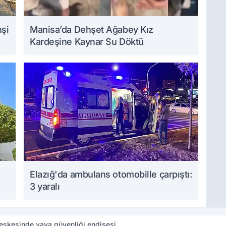
hşi
Manisa’da Dehşet Ağabey Kız
Kardeşine Kaynar Su Döktü
Elazığ'da ambulans otomobille çarpıştı:
3 yaralı
leşkesinde yaya güvenliği endişesi