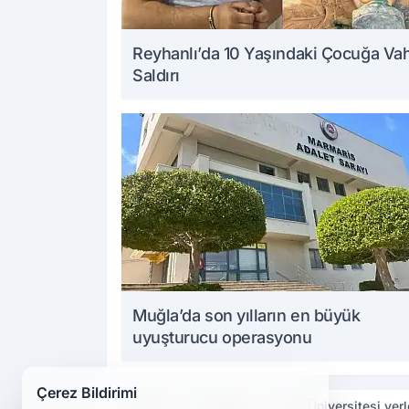
Reyhanlı’da 10 Yaşındaki Çocuğa Va
Saldırı
Muğla’da son yılların en büyük
uyuşturucu operasyonu
Çerez Bildirimi
Haberler
Diyarbakır
Dicle Üniversitesi yer