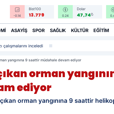
Bist100
Dolar
₺
13.779
47,74
-0.14
0.24
0.
MI
ASAYIŞ
SPOR
SAĞLIK
KÜLTÜR
EĞITIM
ı çalışmalarını inceledi
rman yangınına 9 saattir müdahale devam ediyor
çıkan orman yangının
am ediyor
e çıkan orman yangınına 9 saattir heliko