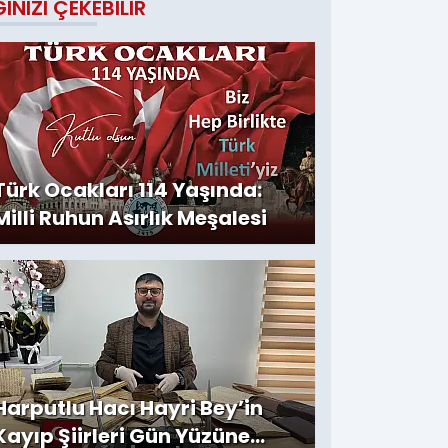
GINIZI ÇEKEBILIR
Türk Ocakları 114 Yaşında:
Milli Ruhun Asırlık Meşalesi
Harputlu Hacı Hayri Bey’in
Kayıp Şiirleri Gün Yüzüne