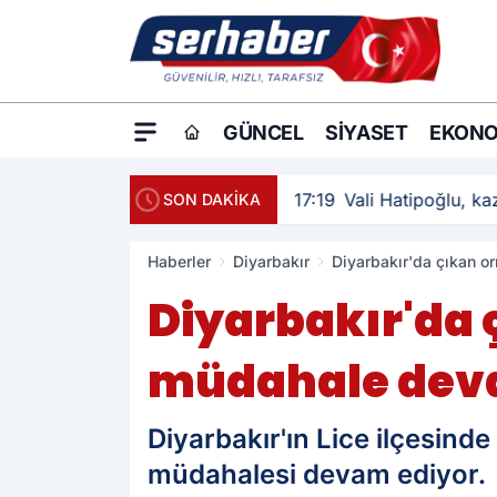
GÜNCEL
SIYASET
EKONO
17:19
Vali Hatipoğlu, kaz
SON DAKİKA
Haberler
Diyarbakır
Diyarbakır'da çıkan o
Diyarbakır'da 
müdahale dev
Diyarbakır'ın Lice ilçesind
müdahalesi devam ediyor.