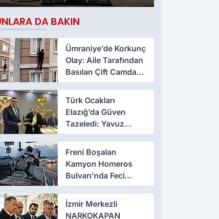
Çıktı
UNLARA DA BAKIN
Ümraniye’de Korkunç
Olay: Aile Tarafından
Basılan Çift Camdan
Atladı
Türk Ocakları
Elazığ’da Güven
Tazeledi: Yavuz
Haykır Yeniden
Başkan
Freni Boşalan
Kamyon Homeros
Bulvarı’nda Feci
Kazaya Neden Oldu
İzmir Merkezli
NARKOKAPAN