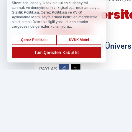
Sitemizde, daha yüksek bir kullanıcı deneyimi
sunmak ve deneyimlerinizi kişiselleştirmek amacıyla,
Dicle Üniversi
Gizlilik Politikası, Çerez Politikası ve KVKK
Aydınlatma Metni sayfalarında belirtilen maddelerle
sınırlı olmak üzere ve ilgili yasal düzenlemeler
endişesi
çerçevesinde çerezler kullanıyoruz.
Çerez Politikası
KVKK Metni
Diyarbakır'da Dicle Üniversi
Tüm Çerezleri Kabul Et
PAYLAŞ
Ser Haber
kaynağını Google'da tercih 