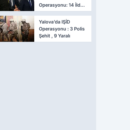
Operasyonu: 14 İlde
Eş Zamanlı Baskın,
641 Gözaltı
Yalova’da IŞİD
Operasyonu : 3 Polis
Şehit , 9 Yaralı