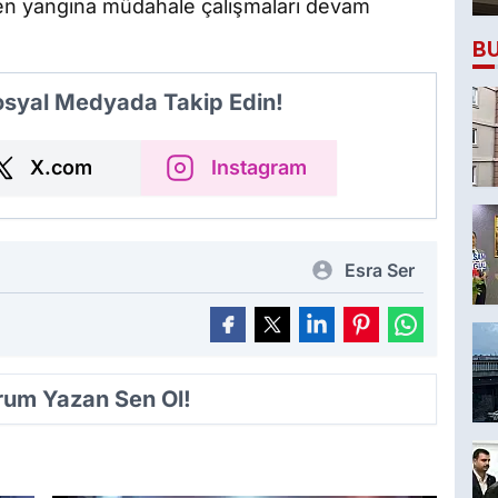
en yangına müdahale çalışmaları devam
B
Sosyal Medyada Takip Edin!
X.com
Instagram
Esra Ser
orum Yazan Sen Ol!