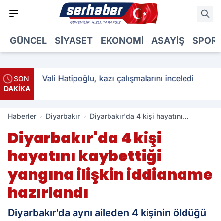
GÜNCEL
SIYASET
EKONOMI
ASAYIŞ
SPOR
: 3
Vali Hatipoğlu, kazı çalışmalarını inceledi
SON
DAKİKA
Haberler
Diyarbakır
Diyarbakır'da 4 kişi hayatını
kaybettiği yangına ilişkin iddianame
Diyarbakır'da 4 kişi
hazırlandı
hayatını kaybettiği
yangına ilişkin iddianame
hazırlandı
Diyarbakır'da aynı aileden 4 kişinin öldüğü