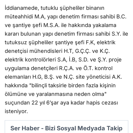
İddianamede, tutuklu şüpheliler binanın
müteahhidi M.A, yapı denetim firması sahibi B.C.
ve şantiye şefi M.S.A. ile hakkında yakalama
kararı bulunan yapı denetim firması sahibi S.Y. ile
tutuksuz şüpheliler şantiye şefi F.K, elektrik
denetçisi mühendisleri H.T, G.Ç.Ç. ve K.Ç.
elektrik kontrolörleri S.A, İ.B, S.D. ve Ş.Y. proje
uygulama denetçileri R.Ç.A. ve Ö.T. kontrol
elemanları H.G, B.Ş. ve N.Ç. site yöneticisi A.K.
hakkında "bilinçli taksirle birden fazla kişinin
ölümüne ve yaralanmasına neden olma"
suçundan 22 yıl 6’şar aya kadar hapis cezası
isteniyor.
Ser Haber - Bizi Sosyal Medyada Takip