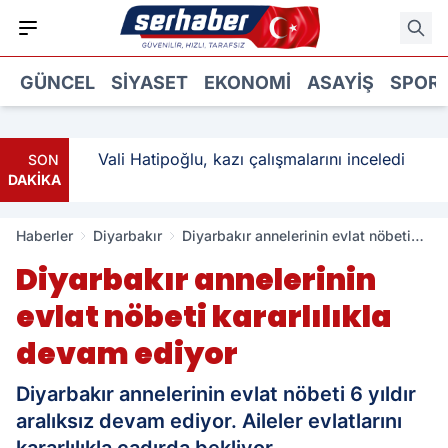
GÜNCEL
SIYASET
EKONOMI
ASAYIŞ
SPOR
: 3
Vali Hatipoğlu, kazı çalışmalarını inceledi
SON
DAKİKA
Haberler
Diyarbakır
Diyarbakır annelerinin evlat nöbeti
kararlılıkla devam ediyor
Diyarbakır annelerinin
evlat nöbeti kararlılıkla
devam ediyor
Diyarbakır annelerinin evlat nöbeti 6 yıldır
aralıksız devam ediyor. Aileler evlatlarını