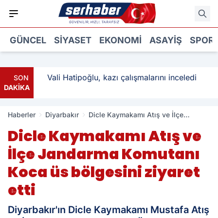
GÜNCEL
SIYASET
EKONOMI
ASAYIŞ
SPOR
: 3
Vali Hatipoğlu, kazı çalışmalarını inceledi
SON
DAKİKA
Haberler
Diyarbakır
Dicle Kaymakamı Atış ve İlçe
Jandarma Komutanı Koca üs
Dicle Kaymakamı Atış ve
bölgesini ziyaret etti
İlçe Jandarma Komutanı
Koca üs bölgesini ziyaret
etti
Diyarbakır'ın Dicle Kaymakamı Mustafa Atış