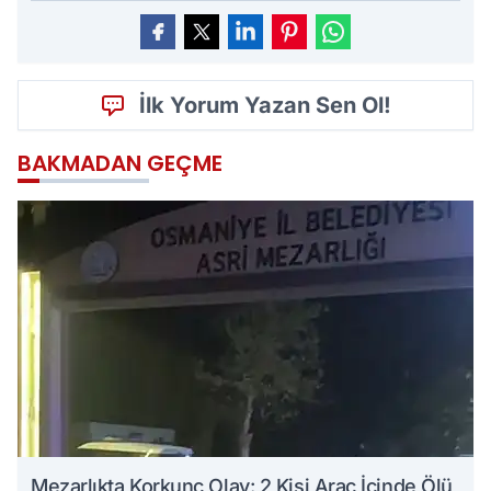
İlk Yorum Yazan Sen Ol!
BAKMADAN GEÇME
Mezarlıkta Korkunç Olay: 2 Kişi Araç İçinde Ölü