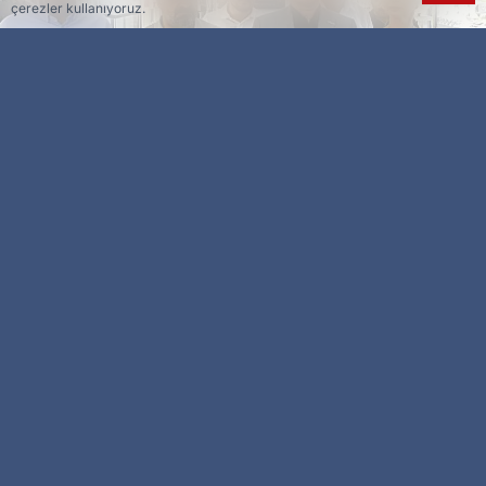
çerezler kullanıyoruz.
Esra Ser
Genel Yayın Yönetmeni
Malatya Girişimci İş İnsanları Derneği
(MAGİNDER) Başkanı Salih Kardemir, Sivas
Caddesi’nde bulunan Kuyumcular Çarşısı’nı
ziyaret ederek esnafla bir araya geldi. Esnafın
sorunlarını dinleyen Kardemir, "Esnaf olmadan
Malatya’nın ayağa kalkması mümkün değil" dedi.
6 Şubat depremlerinin üzerinden 2,5 yıl
geçmesine rağmen esnafın hala zor şartlarda