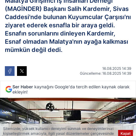
Malatya Girişimci İş İnsanları Derneği
(MAGİNDER) Başkanı Salih Kardemir, Sivas
Caddesi'nde bulunan Kuyumcular Çarşısı'nı
ziyaret ederek esnafla bir araya geldi.
Esnafın sorunlarını dinleyen Kardemir,
Esnaf olmadan Malatya'nın ayağa kalkması
mümkün değil dedi.
16.08.2025 14:39
Güncelleme: 16.08.2025 14:39
Ser Haber
kaynağını Google'da tercih edilen kaynak olarak
ekleyin!
Sitemizde, yüksek kullanıcı deneyimi sunmak ve deneyimlerinizi
kişiselleştirmek amacıyla, ilgili yasal düzenlemeler çerçevesinde
Kapat