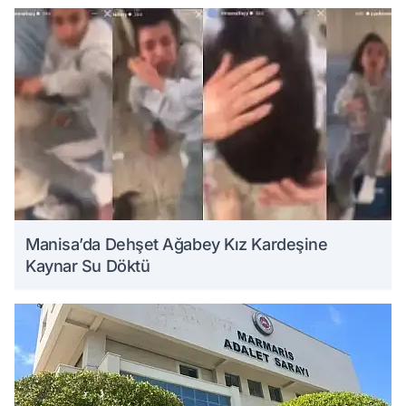
Manisa’da Dehşet Ağabey Kız Kardeşine
Kaynar Su Döktü