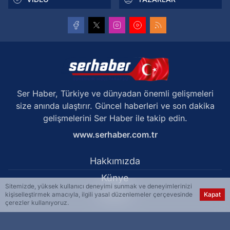
Ser Haber, Türkiye ve dünyadan önemli gelişmeleri
size anında ulaştırır. Güncel haberleri ve son dakika
gelişmelerini Ser Haber ile takip edin.
www.serhaber.com.tr
Hakkımızda
Künye
Sitemizde, yüksek kullanıcı deneyimi sunmak ve deneyimlerinizi
Reklam
kişiselleştirmek amacıyla, ilgili yasal düzenlemeler çerçevesinde
Kapat
çerezler kullanıyoruz.
Kullanım Koşulları