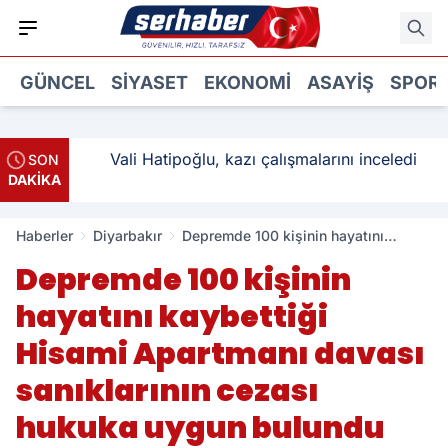
GÜNCEL
SIYASET
EKONOMI
ASAYIŞ
SPOR
ı: 3
Vali Hatipoğlu, kazı çalışmalarını inceledi
SON
DAKİKA
Haberler
Diyarbakır
Depremde 100 kişinin hayatını
kaybettiği Hisami Apartmanı davası
Depremde 100 kişinin
sanıklarının cezası hukuka uygun
bulundu
hayatını kaybettiği
Hisami Apartmanı davası
sanıklarının cezası
hukuka uygun bulundu