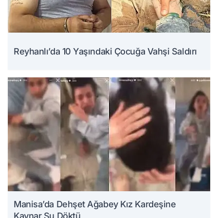
Reyhanlı’da 10 Yaşındaki Çocuğa Vahşi Saldırı
Manisa’da Dehşet Ağabey Kız Kardeşine
Kaynar Su Döktü