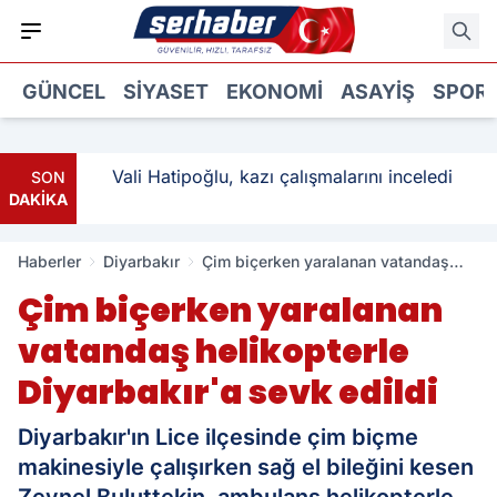
GÜNCEL
SIYASET
EKONOMI
ASAYIŞ
SPOR
: 3
Vali Hatipoğlu, kazı çalışmalarını inceledi
SON
DAKİKA
Haberler
Diyarbakır
Çim biçerken yaralanan vatandaş
helikopterle Diyarbakır'a sevk edildi
Çim biçerken yaralanan
vatandaş helikopterle
Diyarbakır'a sevk edildi
Diyarbakır'ın Lice ilçesinde çim biçme
makinesiyle çalışırken sağ el bileğini kesen