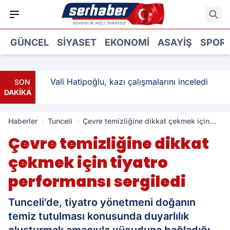
GÜNCEL
SIYASET
EKONOMI
ASAYIŞ
SPOR
: 3
Vali Hatipoğlu, kazı çalışmalarını inceledi
SON
DAKİKA
Haberler
Tunceli
Çevre temizliğine dikkat çekmek için
tiyatro performansı sergiledi
Çevre temizliğine dikkat
çekmek için tiyatro
performansı sergiledi
Tunceli'de, tiyatro yönetmeni doğanın
temiz tutulması konusunda duyarlılık