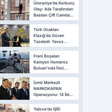
Ümraniye’de Korkunç
Olay: Aile Tarafından
Basılan Çift Camdan
Atladı
Türk Ocakları
Elazığ’da Güven
Tazeledi: Yavuz
Haykır Yeniden
Başkan
Freni Boşalan
Kamyon Homeros
Bulvarı’nda Feci
Kazaya Neden Oldu
İzmir Merkezli
NARKOKAPAN
Operasyonu: 14 İlde
Eş Zamanlı Baskın,
641 Gözaltı
Yalova’da IŞİD