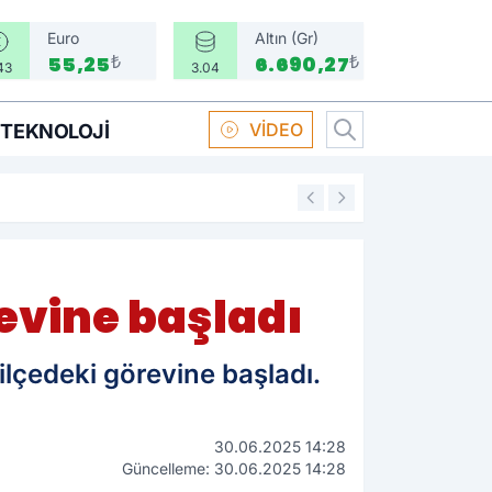
Euro
Altın (Gr)
₺
₺
55,25
6.690,27
43
3.04
VİDEO
TEKNOLOJI
16:58
Boksör Oral Arsla
vine başladı
lçedeki görevine başladı.
30.06.2025 14:28
Güncelleme: 30.06.2025 14:28