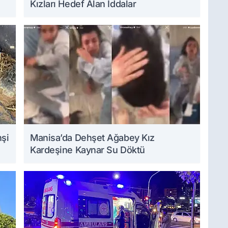
Kızları Hedef Alan İddalar
hşi
Manisa’da Dehşet Ağabey Kız
Kardeşine Kaynar Su Döktü