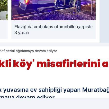
Elazığ'da ambulans otomobille çarpıştı:
3 yaralı
isafirlerini ağırlamaya devam ediyor
ekli köy' misafirlerin
ek yuvasına ev sahipliği yapan Muratbağı
rlamaya devam ediyor.