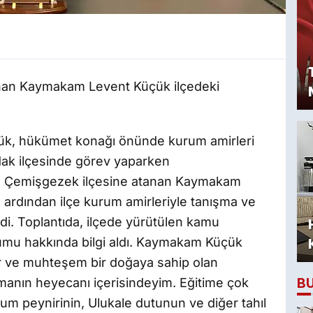
anan Kaymakam Levent Küçük ilçedeki
k, hükümet konağı önünde kurum amirleri
rdak ilçesinde görev yaparken
le Çemişgezek ilçesine atanan Kaymakam
ardından ilçe kurum amirleriyle tanışma ve
di. Toplantıda, ilçede yürütülen kamu
rumu hakkında bilgi aldı. Kaymakam Küçük
ür ve muhteşem bir doğaya sahip olan
B
anın heyecanı içerisindeyim. Eğitime çok
m peynirinin, Ulukale dutunun ve diğer tahıl