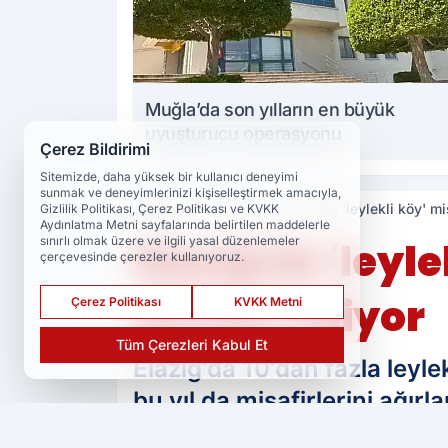
Muğla’da son yılların en büyük
uyuşturucu operasyonu
Çerez Bildirimi
Sitemizde, daha yüksek bir kullanıcı deneyimi
sunmak ve deneyimlerinizi kişiselleştirmek amacıyla,
Haberler
Güncel
Elazığ'da 'leylekli köy' m
Gizlilik Politikası, Çerez Politikası ve KVKK
Aydınlatma Metni sayfalarında belirtilen maddelerle
sınırlı olmak üzere ve ilgili yasal düzenlemeler
Elazığ'da 'leyl
çerçevesinde çerezler kullanıyoruz.
devam ediyor
Çerez Politikası
KVKK Metni
Tüm Çerezleri Kabul Et
Elazığ'da 10'dan fazla leyl
bu yıl da misafirlerini ağı