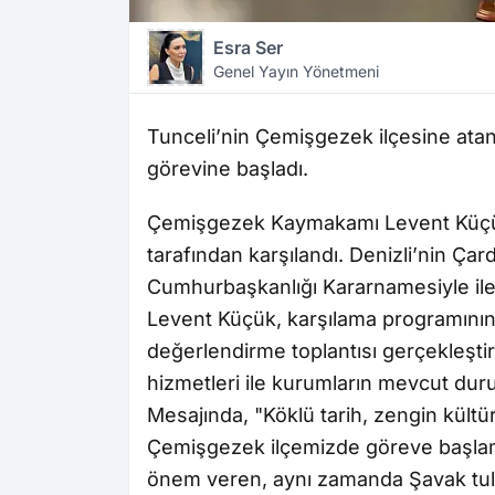
Esra Ser
Genel Yayın Yönetmeni
Tunceli’nin Çemişgezek ilçesine at
görevine başladı.
Çemişgezek Kaymakamı Levent Küçü
tarafından karşılandı. Denizli’nin Ça
Cumhurbaşkanlığı Kararnamesiyle i
Levent Küçük, karşılama programının 
değerlendirme toplantısı gerçekleştir
hizmetleri ile kurumların mevcut du
Mesajında, "Köklü tarih, zengin kült
Çemişgezek ilçemizde göreve başlam
önem veren, aynı zamanda Şavak tulu