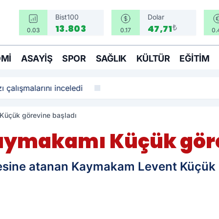
Bist100
Dolar
₺
13.803
47,71
0.03
0.17
0.
MI
ASAYIŞ
SPOR
SAĞLIK
KÜLTÜR
EĞITIM
ı çalışmalarını inceledi
üçük görevine başladı
ymakamı Küçük göre
çesine atanan Kaymakam Levent Küçük i