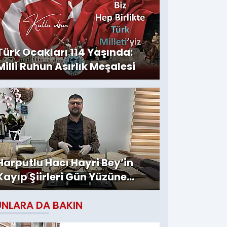
Türk Ocakları 114 Yaşında:
Milli Ruhun Asırlık Meşalesi
Harputlu Hacı Hayri Bey’in
Kayıp Şiirleri Gün Yüzüne
Çıktı
UNLARA DA BAKIN