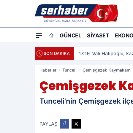
GÜNCEL
SIYASET
EKONO
17:19
Vali Hatipoğlu, kaz
SON DAKİKA
Haberler
Tunceli
Çemişgezek Kaymakamı K
Çemişgezek Ka
Tunceli'nin Çemişgezek il
PAYLAŞ