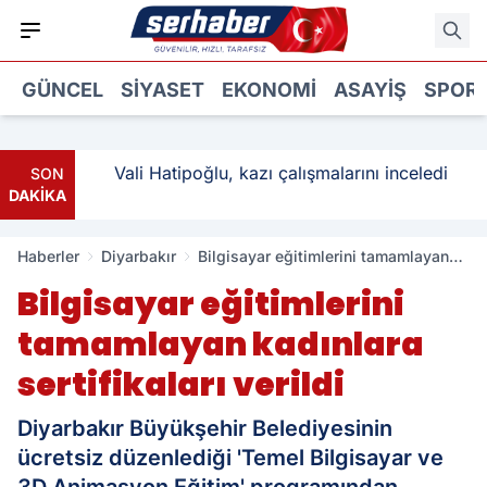
GÜNCEL
SIYASET
EKONOMI
ASAYIŞ
SPOR
ı: 3
Vali Hatipoğlu, kazı çalışmalarını inceledi
SON
DAKİKA
Haberler
Diyarbakır
Bilgisayar eğitimlerini tamamlayan
kadınlara sertifikaları verildi
Bilgisayar eğitimlerini
tamamlayan kadınlara
sertifikaları verildi
Diyarbakır Büyükşehir Belediyesinin
ücretsiz düzenlediği 'Temel Bilgisayar ve