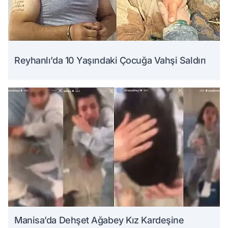
Reyhanlı’da 10 Yaşındaki Çocuğa Vahşi Saldırı
Manisa’da Dehşet Ağabey Kız Kardeşine