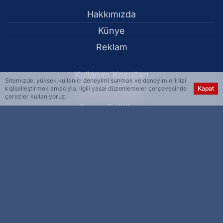
Hakkımızda
Künye
Reklam
Kullanım Koşulları
Sitemizde, yüksek kullanıcı deneyimi sunmak ve deneyimlerinizi
kişiselleştirmek amacıyla, ilgili yasal düzenlemeler çerçevesinde
Kapat
Gizlilik Politikası
çerezler kullanıyoruz.
Çerez Politikası
KVKK Metni
İletişim Bilgileri
Bilgisayar eğitimlerini tamamlayan kadınlara sertifikaları verildi -
Diyarbakır
Haber Yazılımı:
Medya İnternet
-
Kulga Haber Yazılımı
v26.7.3